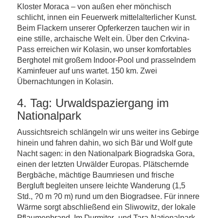
Kloster Moraca – von außen eher mönchisch
schlicht, innen ein Feuerwerk mittelalterlicher Kunst.
Beim Flackern unserer Opferkerzen tauchen wir in
eine stille, archaische Welt ein. Über den Crkvina-
Pass erreichen wir Kolasin, wo unser komfortables
Berghotel mit großem Indoor-Pool und prasselndem
Kaminfeuer auf uns wartet. 150 km. Zwei
Übernachtungen in Kolasin.
4. Tag: Urwaldspaziergang im
Nationalpark
Aussichtsreich schlängeln wir uns weiter ins Gebirge
hinein und fahren dahin, wo sich Bär und Wolf gute
Nacht sagen: in den Nationalpark Biogradska Gora,
einen der letzten Urwälder Europas. Plätschernde
Bergbäche, mächtige Baumriesen und frische
Bergluft begleiten unsere leichte Wanderung (1,5
Std., ?0 m ?0 m) rund um den Biogradsee. Für innere
Wärme sorgt abschließend ein Sliwowitz, der lokale
Pflaumenbrand. Im Durmitor- und Tara-Nationalpark