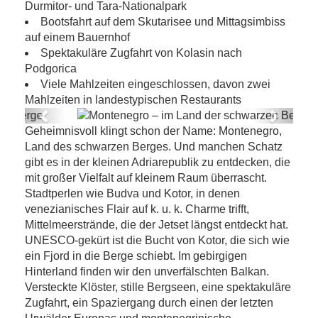
Durmitor- und Tara-Nationalpark
Bootsfahrt auf dem Skutarisee und Mittagsimbiss
auf einem Bauernhof
Spektakuläre Zugfahrt von Kolasin nach
Podgorica
Viele Mahlzeiten eingeschlossen, davon zwei
Mahlzeiten in landestypischen Restaurants
Previous
Next
Geheimnisvoll klingt schon der Name: Montenegro,
Montenegro – im Land der schwarzen
Land des schwarzen Berges. Und manchen Schatz
Berge
gibt es in der kleinen Adriarepublik zu entdecken, die
mit großer Vielfalt auf kleinem Raum überrascht.
Stadtperlen wie Budva und Kotor, in denen
venezianisches Flair auf k. u. k. Charme trifft,
Mittelmeerstrände, die der Jetset längst entdeckt hat.
UNESCO-gekürt ist die Bucht von Kotor, die sich wie
ein Fjord in die Berge schiebt. Im gebirgigen
Hinterland finden wir den unverfälschten Balkan.
Versteckte Klöster, stille Bergseen, eine spektakuläre
Zugfahrt, ein Spaziergang durch einen der letzten