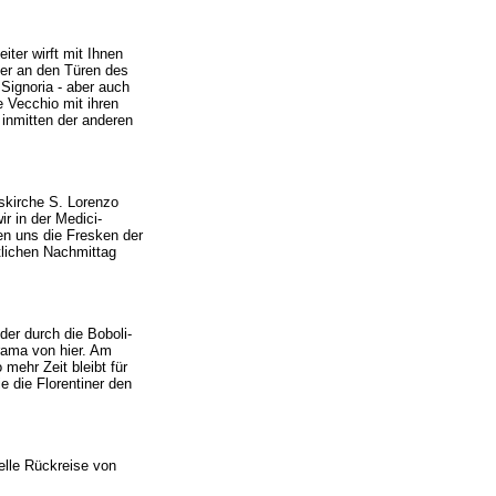
iter wirft mit Ihnen
der an den Türen des
Signoria - aber auch
e Vecchio mit ihren
 inmitten der anderen
skirche S. Lorenzo
 in der Medici-
en uns die Fresken der
tlichen Nachmittag
er durch die Boboli-
rama von hier. Am
 mehr Zeit bleibt für
e die Florentiner den
elle Rückreise von