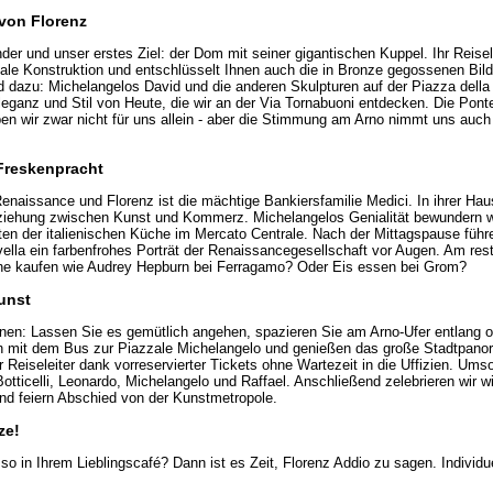
 von Florenz
der und unser erstes Ziel: der Dom mit seiner gigantischen Kuppel. Ihr Reisele
niale Konstruktion und entschlüsselt Ihnen auch die in Bronze gegossenen Bil
 dazu: Michelangelos David und die anderen Skulpturen auf der Piazza della 
leganz und Stil von Heute, die wir an der Via Tornabuoni entdecken. Die Pont
en wir zwar nicht für uns allein - aber die Stimmung am Arno nimmt uns auch
 Freskenpracht
enaissance und Florenz ist die mächtige Bankiersfamilie Medici. In ihrer Hau
iehung zwischen Kunst und Kommerz. Michelangelos Genialität bewundern wir
aten der italienischen Küche im Mercato Centrale. Nach der Mittagspause führ
ella ein farbenfrohes Porträt der Renaissancegesellschaft vor Augen. Am res
he kaufen wie Audrey Hepburn bei Ferragamo? Oder Eis essen bei Grom?
Kunst
hnen: Lassen Sie es gemütlich angehen, spazieren Sie am Arno-Ufer entlang od
en mit dem Bus zur Piazzale Michelangelo und genießen das große Stadtpano
r Reiseleiter dank vorreservierter Tickets ohne Wartezeit in die Uffizien. Umso
otticelli, Leonardo, Michelangelo und Raffael. Anschließend zelebrieren wir wi
und feiern Abschied von der Kunstmetropole.
ze!
so in Ihrem Lieblingscafé? Dann ist es Zeit, Florenz Addio zu sagen. Individu