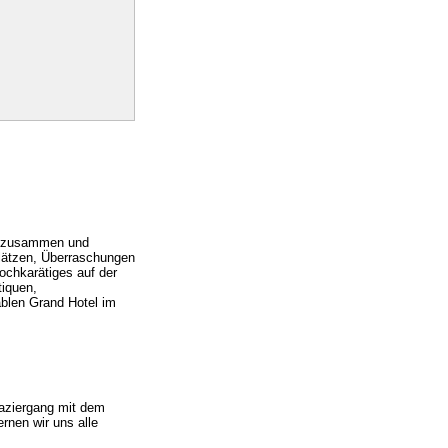
ns zusammen und
Plätzen, Überraschungen
ochkarätiges auf der
tiquen,
ablen Grand Hotel im
paziergang mit dem
rnen wir uns alle