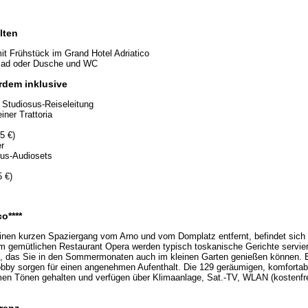
lten
t Frühstück im Grand Hotel Adriatico
Bad oder Dusche und WC
rdem inklusive
te Studiosus-Reiseleitung
ner Trattoria
85 €)
r
sus-Audiosets
5 €)
o****
 einen kurzen Spaziergang vom Arno und vom Domplatz entfernt, befindet sich 
Im gemütlichen Restaurant Opera werden typisch toskanische Gerichte servier
k, das Sie in den Sommermonaten auch im kleinen Garten genießen können. E
obby sorgen für einen angenehmen Aufenthalt. Die 129 geräumigen, komforta
en Tönen gehalten und verfügen über Klimaanlage, Sat.-TV, WLAN (kostenfrei
renz