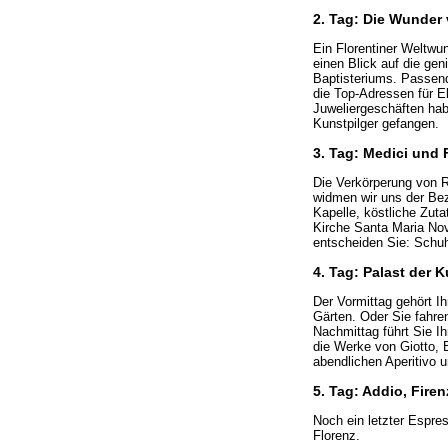
2. Tag: Die Wunder
Ein Florentiner Weltwun
einen Blick auf die ge
Baptisteriums. Passend
die Top-Adressen für E
Juweliergeschäften hab
Kunstpilger gefangen.
3. Tag: Medici und
Die Verkörperung von R
widmen wir uns der Bez
Kapelle, köstliche Zut
Kirche Santa Maria Nov
entscheiden Sie: Schu
4. Tag: Palast der 
Der Vormittag gehört I
Gärten. Oder Sie fahr
Nachmittag führt Sie Ih
die Werke von Giotto, B
abendlichen Aperitivo 
5. Tag: Addio, Firen
Noch ein letzter Espres
Florenz.