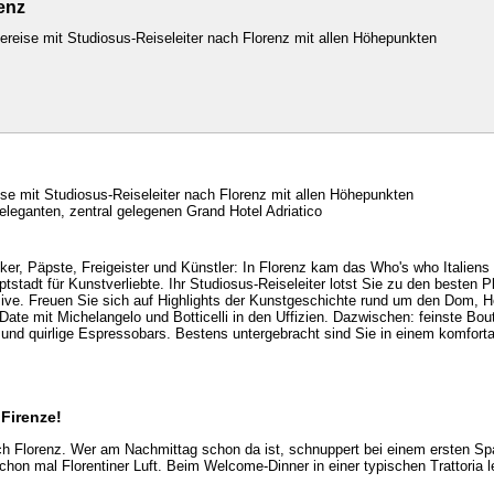
renz
ereise mit Studiosus-Reiseleiter nach Florenz mit allen Höhepunkten
ise mit Studiosus-Reiseleiter nach Florenz mit allen Höhepunkten
leganten, zentral gelegenen Grand Hotel Adriatico
nker, Päpste, Freigeister und Künstler: In Florenz kam das Who's who Italie
tstadt für Kunstverliebte. Ihr Studiosus-Reiseleiter lotst Sie zu den besten 
ive. Freuen Sie sich auf Highlights der Kunstgeschichte rund um den Dom, H
ate mit Michelangelo und Botticelli in den Uffizien. Dazwischen: feinste Bou
nd quirlige Espressobars. Bestens untergebracht sind Sie in einem komfort
 Firenze!
ach Florenz. Wer am Nachmittag schon da ist, schnuppert bei einem ersten S
chon mal Florentiner Luft. Beim Welcome-Dinner in einer typischen Trattoria le