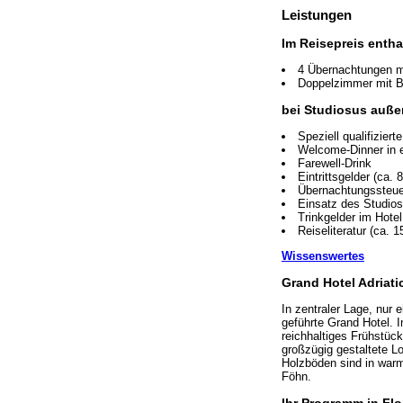
Leistungen
Im Reisepreis entha
4 Übernachtungen mi
Doppelzimmer mit 
bei Studiosus auße
Speziell qualifizier
Welcome-Dinner in ei
Farewell-Drink
Eintrittsgelder (ca. 
Übernachtungssteue
Einsatz des Studio
Trinkgelder im Hotel
Reiseliteratur (ca. 1
Wissenswertes
Grand Hotel Adriatic
In zentraler Lage, nur
geführte Grand Hotel. 
reichhaltiges Frühstüc
großzügig gestaltete L
Holzböden sind in warm
Föhn.
Ihr Programm in Flo