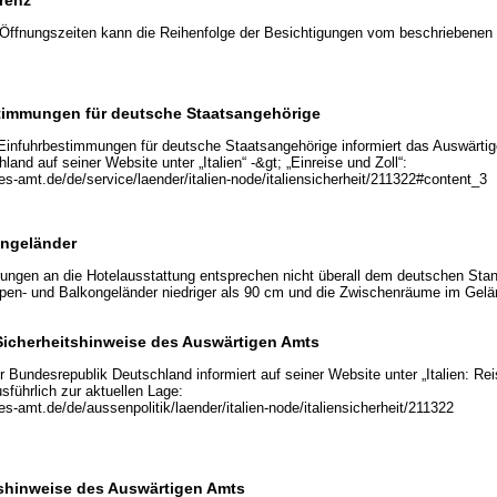
 Öffnungszeiten kann die Reihenfolge der Besichtigungen vom beschriebenen 
estimmungen für deutsche Staatsangehörige
 Einfuhrbestimmungen für deutsche Staatsangehörige informiert das Auswärti
and auf seiner Website unter „Italien“ -&gt; „Einreise und Zoll“:
s-amt.de/de/service/laender/italien-node/italiensicherheit/211322#content_3
ongeländer
rungen an die Hotelausstattung entsprechen nicht überall dem deutschen Sta
pen- und Balkongeländer niedriger als 90 cm und die Zwischenräume im Gelä
 Sicherheitshinweise des Auswärtigen Amts
 Bundesrepublik Deutschland informiert auf seiner Website unter „Italien: Rei
sführlich zur aktuellen Lage:
s-amt.de/de/aussenpolitik/laender/italien-node/italiensicherheit/211322
tshinweise des Auswärtigen Amts