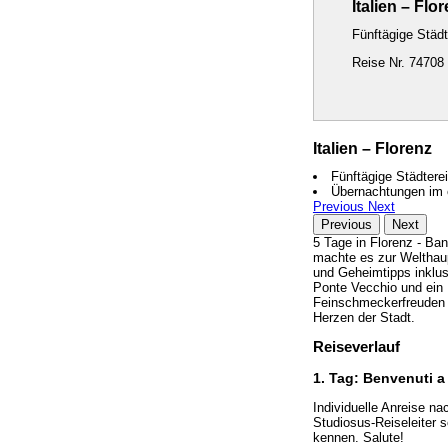
Italien – Flo
Fünftägige Städt
Reise Nr. 74708
Italien – Florenz
Fünftägige Städtere
Übernachtungen im e
Previous
Next
Previous
Next
5 Tage in Florenz - Ba
machte es zur Welthaup
und Geheimtipps inklus
Ponte Vecchio und ein D
Feinschmeckerfreuden u
Herzen der Stadt.
Reiseverlauf
1. Tag: Benvenuti a
Individuelle Anreise n
Studiosus-Reiseleiter s
kennen. Salute!