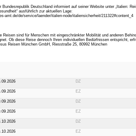
 Bundesrepublik Deutschland informiert auf seiner Website unter „Italien: Rei
sundheit“ ausführlich zur aktuellen Lage:
s-amt.de/de/service/laender/italien-node/italiensicherheit/211322#content_4
e Reisen sind für Menschen mit eingeschränkter Mobilität und anderen Behi
net. Ob diese Reise dennoch Ihren individuellen Bedürfnissen entspricht, erfr
iosus Reisen München GmbH, Riesstraße 25, 80992 München
3.09.2026
DZ
3.09.2026
EZ
0.09.2026
DZ
0.09.2026
EZ
8.10.2026
DZ
8.10.2026
EZ