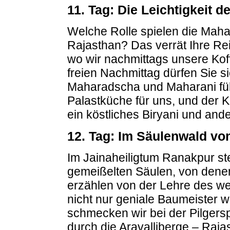
11. Tag: Die Leichtigkeit d
Welche Rolle spielen die Maha
Rajasthan? Das verrät Ihre Rei
wo wir nachmittags unsere Koff
freien Nachmittag dürfen Sie s
Maharadscha und Maharani fühl
Palastküche für uns, und der 
ein köstliches Biryani und a
12. Tag: Im Säulenwald v
Im Jainaheiligtum Ranakpur st
gemeißelten Säulen, von denen
erzählen von der Lehre des w
nicht nur geniale Baumeister 
schmecken wir bei der Pilgers
durch die Aravalliberge – Raj