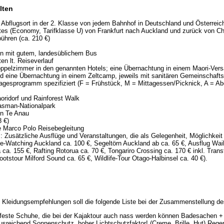
lten
bflugsort in der 2. Klasse von jedem Bahnhof in Deutschland und Österreic
ates (Economy, Tarifklasse U) von Frankfurt nach Auckland und zurück von Ch
bühren (ca. 210 €)
en mit gutem, landesüblichem Bus
en lt. Reiseverlauf
oppelzimmer in den genannten Hotels; eine Übernachtung in einem Maori-Ve
nd eine Übernachtung in einem Zeltcamp, jeweils mit sanitären Gemeinschafts
agesprogramm spezifiziert (F = Frühstück, M = Mittagessen/Picknick, A = A
ridorf und Rainforest Walk
Tasman-Nationalpark
in Te Anau
8 €)
 Marco Polo Reisebegleitung
s: Zusätzliche Ausflüge und Veranstaltungen, die als Gelegenheit, Möglichkei
e-Watching Auckland ca. 100 €, Segeltörn Auckland ab ca. 65 €, Ausflug Waih
ca. 155 €, Rafting Rotorua ca. 70 €, Tongariro Crossing ca. 170 € inkl. Transf
ootstour Milford Sound ca. 65 €, Wildlife-Tour Otago-Halbinsel ca. 40 €).
 Kleidungsempfehlungen soll die folgende Liste bei der Zusammenstellung d
feste Schuhe, die bei der Kajaktour auch nass werden können Badesachen 
usreichend Sonnenschutz, hoher Lichtschutzfaktor! (Creme, Brille, Hut) Reg