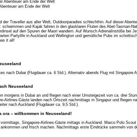
 Abenteuer am Ende der Welt
 der Traveller aus aller Welt, Outdoorparadies schlechthin. Auf dieser Abent
n: schwimmen und Kajak fahren in den glasklaren Fluten des Abel-Tasman-Nat
rdinsel auf den Spuren der Maori wandern. Auf Wunsch Adrenalinstöße bei Je
ten Partylife in Auckland und Wellington und gemütliche Pubs im schottisc
s it all!
Neuseeland
es nach Dubai (Flugdauer ca. 6 Std.). Alternativ abends Flug mit Singapore A
.
 nach Neuseeland
morgens in Dubai an und fliegen nach einer Umsteigezeit von ca. drei Stun
re-Airlines-Gäste landen nach Ortszeit nachmittags in Singapur und fliegen n
iter nach Auckland (Flugdauer ca. 9,5 Std.).
ia ora – willkommen in Neuseeland!
vormittags, Singapore-Airlines-Gäste mittags in Auckland. Marco Polo Scout
al ankommen und frisch machen. Nachmittags erste Eindrücke sammeln von de