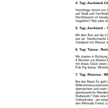
4. Tag: Auckland Cit
Vormittags nimmt uns 
auf Stadt und Yachtha
Hochhäusern im trendig
Segeltörn? Wie wäre es
5. Tag: Auckland – 
Mit dem Bus auf die C
aus an. Sandschaufel 
Sandpool mit Wasser au
6. Tag: Tairua - Ro
Wir starten in Richtun
4 Wochen vor Abreise b
mit etwas Glück einen 
Pub Pig &amp; Whistle f
7. Tag: Rotorua - Wh
Bei den Maori Es geht i
Willkommenszeremonie 
übernachten und mehr ü
abenteuerliche Wanderu
Redwoods? Oder eine R
Vulkankrater - wir rüm
den Whirinaki Forest z