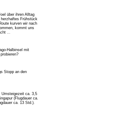
el über ihren Alltag
n herzhaftes Frühstück
Route kurven wir nach
gekommen, kommt uns
ht ...
ago-Halbinsel mit
 probieren?
gs Stopp an den
, Umsteigezeit ca. 3,5
Singapur (Flugdauer ca.
gdauer ca. 13 Std.).