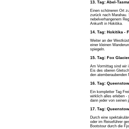
13. Tag: Abel-Tasma
Einen schöneren Ort z
zurück nach Marahau. 
nebelverhangenem Rege
Ankunft in Hokitika.
14. Tag: Hokitika -
Weiter an der Westküst
einer kleinen Wanderu
spiegeln.
15. Tag: Fox Glacie
Am Vormittag sind wir 
Eis des oberen Gletsc
den atemberaubenden M
16. Tag: Queenstown
Ein kompletter Tag Fre
wirklich alles erleben
dann jeder von seinen p
17. Tag: Queenstow
Durch eine spektakulär
oder im Reiseführer ges
Bootstour durch die Fj