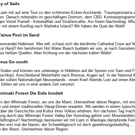
y of Sails
Liam mit auf eine Tour zu den schönsten Ecken Aucklands. Traumpanorama
fen. Danach mittendrin im geschäftigen Zentrum, dem CBD. Kontrastprogramm
en Vorort Parnell - Kolonialflair und Straßencafés. Am freien Nachmittag: Wh
 mit einem Ausflug nach Waiheke Island? Wir haben die Qual der Wahl!
Tairua Pool im Sand
oromandel-Halbinsel. Wer will, schaut sich die berühmte Cathedral Cove au
zur Hand? Am berühmten Hot Water Beach buddeln wir uns, je nach Gezeitens
s heißen Quellen. Aber Achtung vor der nächsten kalten Welle!
torua Go south
g Süden und können uns unterwegs in Hobbiton auf die Spuren von Sam und F
uchbar). Anschließend Weiterfahrt nach Rotorua. Augen auf: In der National 
der süßen Nationalvögel Neuseelands - einen Kiwi! Abends Lust auf einen Ab
ühlen wir uns in eine andere Zeit versetzt.
irinaki Forest Die Erde brodelt
n den Whirinaki Forest, wo uns die Maori, Ureinwohner dieser Region, mit ein
und einem traditionellen Hangi-Dinner erwarten. Wir werden in einem typis
ber die Geschichte und Kultur ihres Volkes erfahren. Am nächsten Tag mach
ng durch das Whirinaki Forest Valley.Der Vormittag gehört uns! Mountainbik
aftingtour? Nachmittags bestaunen wir mit Liam in Waiotapu dampfende Fel
pfen erst mal die Nasen, der Schwefelgeruch ist doch gewöhnungsbedürftig ... 
u den Maori, Ureinwohner dieser Region.