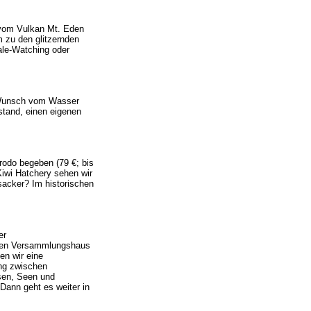
 vom Vulkan Mt. Eden
 zu den glitzernden
ale-Watching oder
f Wunsch vom Wasser
tand, einen eigenen
rodo begeben (79 €; bis
Kiwi Hatchery sehen wir
sacker? Im historischen
er
chen Versammlungshaus
en wir eine
ing zwischen
sen, Seen und
Dann geht es weiter in