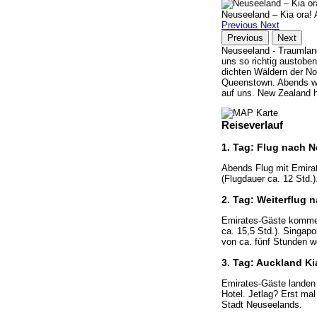
Neuseeland – Kia ora!
Previous
Next
Previous
Next
Neuseeland - Traumland
uns so richtig austobe
dichten Wäldern der No
Queenstown. Abends war
auf uns. New Zealand ha
Reiseverlauf
1. Tag: Flug nach 
Abends Flug mit Emirat
(Flugdauer ca. 12 Std.)
2. Tag: Weiterflug
Emirates-Gäste kommen 
ca. 15,5 Std.). Singapo
von ca. fünf Stunden we
3. Tag: Auckland K
Emirates-Gäste landen 
Hotel. Jetlag? Erst m
Stadt Neuseelands.