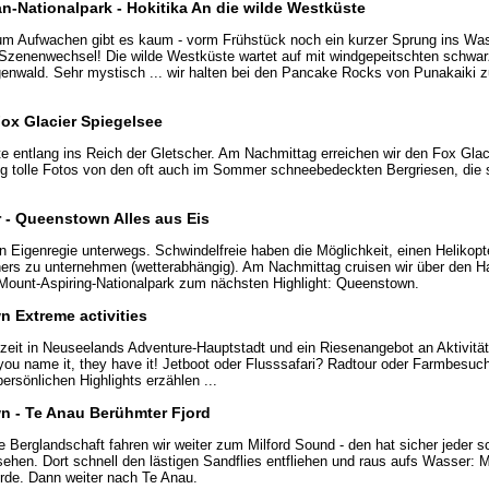
n-Nationalpark - Hokitika An die wilde Westküste
um Aufwachen gibt es kaum - vorm Frühstück noch ein kurzer Sprung ins Wa
Szenenwechsel! Die wilde Westküste wartet auf mit windgepeitschten schwa
nwald. Sehr mystisch ... wir halten bei den Pancake Rocks von Punakaiki 
 Fox Glacier Spiegelsee
e entlang ins Reich der Gletscher. Am Nachmittag erreichen wir den Fox Glac
ng tolle Fotos von den oft auch im Sommer schneebedeckten Bergriesen, die
r - Queenstown Alles aus Eis
in Eigenregie unterwegs. Schwindelfreie haben die Möglichkeit, einen Helikop
hers zu unternehmen (wetterabhängig). Am Nachmittag cruisen wir über den 
ount-Aspiring-Nationalpark zum nächsten Highlight: Queenstown.
 Extreme activities
izeit in Neuseelands Adventure-Hauptstadt und ein Riesenangebot an Aktivitä
 - you name it, they have it! Jetboot oder Flusssafari? Radtour oder Farmbes
ersönlichen Highlights erzählen ...
n - Te Anau Berühmter Fjord
e Berglandschaft fahren wir weiter zum Milford Sound - den hat sicher jeder 
ehen. Dort schnell den lästigen Sandflies entfliehen und raus aufs Wasser: M
orde. Dann weiter nach Te Anau.