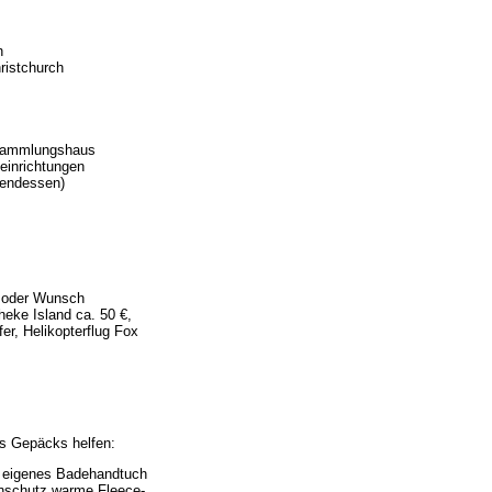
h
ristchurch
rsammlungshaus
einrichtungen
bendessen)
t oder Wunsch
eke Island ca. 50 €,
er, Helikopterflug Fox
es Gepäcks helfen:
+ eigenes Badehandtuch
enschutz warme Fleece-