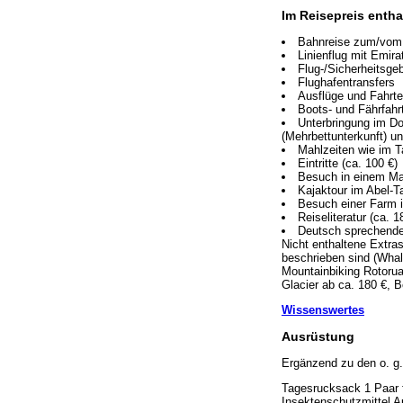
Im Reisepreis entha
Bahnreise zum/vom A
Linienflug mit Emir
Flug-/Sicherheitsge
Flughafentransfers
Ausflüge und Fahrt
Boots- und Fährfahrt
Unterbringung im D
(Mehrbettunterkunft) u
Mahlzeiten wie im T
Eintritte (ca. 100 €)
Besuch in einem Mao
Kajaktour im Abel-
Besuch einer Farm 
Reiseliteratur (ca. 1
Deutsch sprechende
Nicht enthaltene Extra
beschrieben sind (Whal
Mountainbiking Rotorua 
Glacier ab ca. 180 €, B
Wissenswertes
Ausrüstung
Ergänzend zu den o. g.
Tagesrucksack 1 Paar 
Insektenschutzmittel A