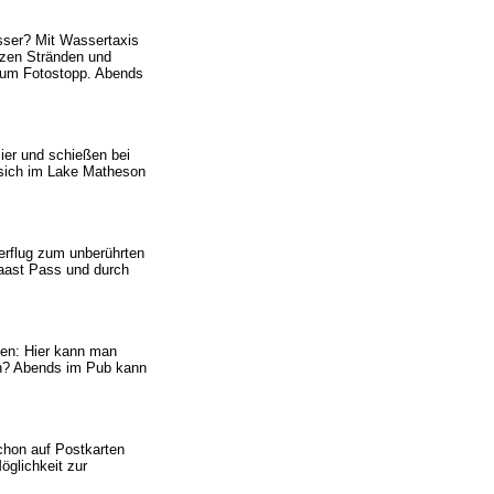
sser? Mit Wassertaxis
rzen Stränden und
zum Fotostopp. Abends
ier und schießen bei
 sich im Lake Matheson
terflug zum unberührten
Haast Pass und durch
ten: Hier kann man
uch? Abends im Pub kann
schon auf Postkarten
öglichkeit zur