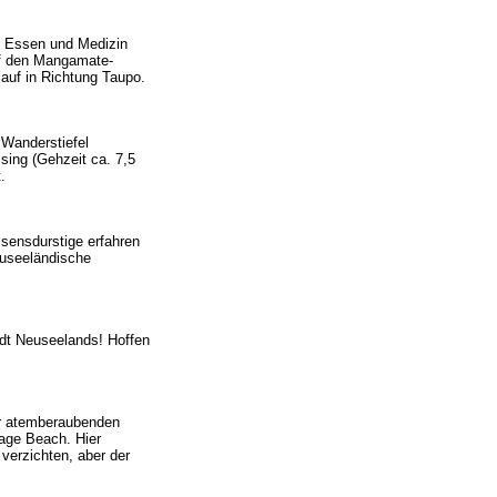
. Essen und Medizin
uf den Mangamate-
auf in Richtung Taupo.
 Wanderstiefel
sing (Gehzeit ca. 7,5
.
sensdurstige erfahren
euseeländische
adt Neuseelands! Hoffen
er atemberaubenden
age Beach. Hier
verzichten, aber der