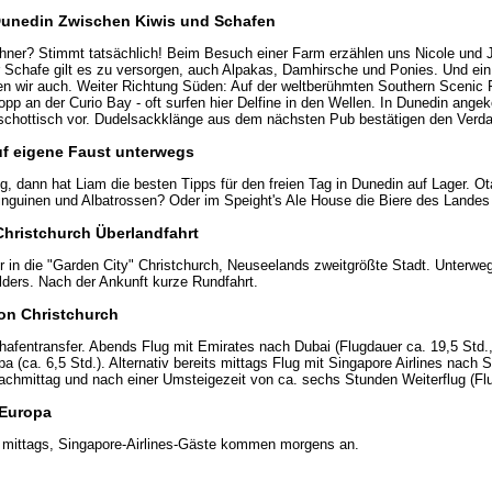
 Dunedin Zwischen Kiwis und Schafen
ner? Stimmt tatsächlich! Beim Besuch einer Farm erzählen uns Nicole und Jo
ur Schafe gilt es zu versorgen, auch Alpakas, Damhirsche und Ponies. Und ei
n wir auch. Weiter Richtung Süden: Auf der weltberühmten Southern Scenic 
pp an der Curio Bay - oft surfen hier Delfine in den Wellen. In Dunedin an
 schottisch vor. Dudelsackklänge aus dem nächsten Pub bestätigen den Verdac
uf eigene Faust unterwegs
, dann hat Liam die besten Tipps für den freien Tag in Dunedin auf Lager. Ot
nguinen und Albatrossen? Oder im Speight's Ale House die Biere des Landes
Christchurch Überlandfahrt
r in die "Garden City" Christchurch, Neuseelands zweitgrößte Stadt. Unterwe
ders. Nach der Ankunft kurze Rundfahrt.
von Christchurch
ghafentransfer. Abends Flug mit Emirates nach Dubai (Flugdauer ca. 19,5 Std.
pa (ca. 6,5 Std.). Alternativ bereits mittags Flug mit Singapore Airlines nach 
achmittag und nach einer Umsteigezeit von ca. sechs Stunden Weiterflug (Flu
 Europa
 mittags, Singapore-Airlines-Gäste kommen morgens an.