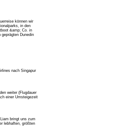
euerreise können wir
ionalparks, in den
tboot &amp; Co. in
h geprägten Dunedin
irlines nach Singapur
den weiter (Flugdauer
ach einer Umsteigezeit
 Liam bringt uns zum
r lebhaften, größten