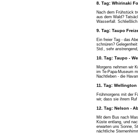
8. Tag: Whirinaki F
Nach dem Frühstück tre
aus dem Wald? Tatsäch
Wasserfall. Schließli
9. Tag: Taupo Frei
Ein freier Tag - das Ab
schnüren? Gelegenheit 
Std., sehr anstrengend,
10. Tag: Taupo - We
Morgens nehmen wir Kur
im Te-Papa-Museum meh
Nachtleben - die Havana
11. Tag: Wellington
Frühmorgens mit der Fä
wir, dass sie ihrem Ruf
12. Tag: Nelson - 
Mit dem Bus nach Mara
Küste entlang, und nac
erwarten uns Sonne, S
nächtliche Sternenhimme