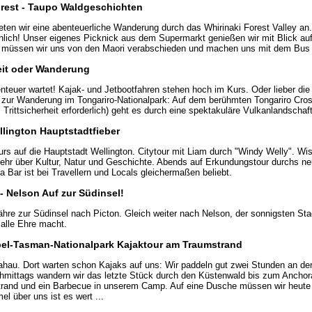
orest - Taupo Waldgeschichten
ten wir eine abenteuerliche Wanderung durch das Whirinaki Forest Valley an
lich! Unser eigenes Picknick aus dem Supermarkt genießen wir mit Blick a
ch müssen wir uns von den Maori verabschieden und machen uns mit dem Bus 
zeit oder Wanderung
enteuer wartet! Kajak- und Jetbootfahren stehen hoch im Kurs. Oder lieber die
zur Wanderung im Tongariro-Nationalpark: Auf dem berühmten Tongariro Cros
 Trittsicherheit erforderlich) geht es durch eine spektakuläre Vulkanlandschaft
llington Hauptstadtfieber
s auf die Hauptstadt Wellington. Citytour mit Liam durch "Windy Welly". Wis
r über Kultur, Natur und Geschichte. Abends auf Erkundungstour durchs n
 Bar ist bei Travellern und Locals gleichermaßen beliebt.
 - Nelson Auf zur Südinsel!
hre zur Südinsel nach Picton. Gleich weiter nach Nelson, der sonnigsten St
 alle Ehre macht.
Abel-Tasman-Nationalpark Kajaktour am Traumstrand
hau. Dort warten schon Kajaks auf uns: Wir paddeln gut zwei Stunden an d
hmittags wandern wir das letzte Stück durch den Küstenwald bis zum Anchor
trand und ein Barbecue in unserem Camp. Auf eine Dusche müssen wir heute 
l über uns ist es wert ...