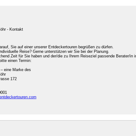
öhr - Kontakt
arauf, Sie auf einer unserer Entdeckertouren begrüßen zu dürfen.
individuelle Reise? Gerne unterstützen wir Sie bei der Planung.
chend Zeit für Sie haben und der/die zu Ihrem Reiseziel passende Berater/in i
bitte einen Termin:
 – eine Marke des
söhr
rasse 172
0001
entdeckertouren.com