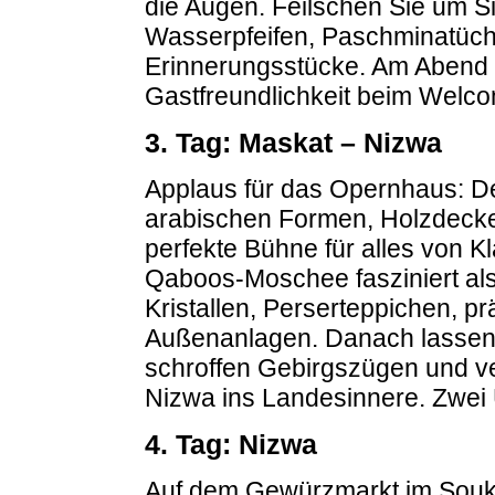
die Augen. Feilschen Sie um S
Wasserpfeifen, Paschminatüch
Erinnerungsstücke. Am Abend e
Gastfreundlichkeit beim Welco
3. Tag: Maskat – Nizwa
Applaus für das Opernhaus: De
arabischen Formen, Holzdecken
perfekte Bühne für alles von Kl
Qaboos-Moschee fasziniert al
Kristallen, Perserteppichen, 
Außenanlagen. Danach lassen 
schroffen Gebirgszügen und ve
Nizwa ins Landesinnere. Zwei
4. Tag: Nizwa
Auf dem Gewürzmarkt im Souk t