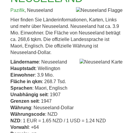
KAFFEEHAUSKULTUR,
Pazifik
, Neuseeland
K.U.K.-ERBE UND
Hier finden Sie Länderinformationen, Karten, Links
TRÜFFEL 4. BIS 8....
und mehr über Neuseeland. Neuseeland hat ca. 3.9
Mio. Einwohner. Die Fläche von Neuseeland beträgt
ca. 268,6 tqkm. Die offizielle Landessprache ist
Jetzt entdecken!
Maori, Englisch. Die offizielle Währung ist
Neuseeland-Dollar.
Ländername
: Neuseeland
Hauptstadt
: Wellington
Einwohner
: 3.9 Mio.
Fläche in qkm
: 268.7 Tsd.
Sprachen
: Maori, Englisch
Unabhängig seit
: 1907
Grenzen seit
: 1947
Währung
: Neuseeland-Dollar
Währungscode
: NZD
NZD
: 1 EUR = 1.65 NZD / 1 USD = 1.24 NZD
Vorwahl
: +64