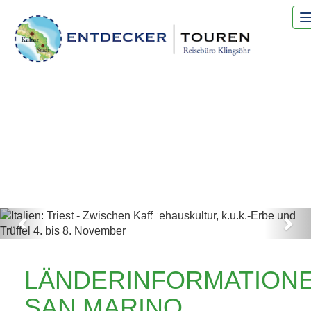
Previous
Nex
ITALIEN: TRIEST -
LÄNDERINFORMATION
ZWISCHEN
SAN MARINO