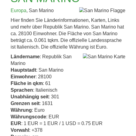
KAFFEEHAUSKULTUR,
Europa
, San Marino
K.U.K.-ERBE UND
Hier finden Sie Länderinformationen, Karten, Links
TRÜFFEL 4. BIS 8....
und mehr über Republik San Marino. San Marino hat
ca. 28100 Einwohner. Die Fläche von San Marino
beträgt ca. 0.061 tqkm. Die offizielle Landessprache
Jetzt entdecken!
ist Italienisch. Die offizielle Währung ist Euro.
Ländername
: Republik San
Marino
Hauptstadt
: San Marino
Einwohner
: 28100
Fläche in qkm
: 61
Sprachen
: Italienisch
Unabhängig seit
: 301
Grenzen seit
: 1631
Währung
: Euro
Währungscode
: EUR
EUR
: 1 EUR = 1 EUR / 1 USD = 0.75 EUR
Vorwahl
: +378