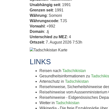
Unabhängig seit
: 1991
Grenzen seit
: 1991
KA
Währung
: Somoni
Währungscode
: TJS
Vorwahl
: +992
K.U.
Domain
: .tj
Unterschied zu MEZ
: 4
Ortszeit
: 7. August 2026 7:53h
LINKS
Triest ist Ka
Reisen nach
Tadschikistan
Grenz- und Ha
Gesundheitsinformationen zu
Tadschiki
Artenschutz in
Tadschikistan
der
Reisehinweise, Sicherheitshinweise de
Reisehinweise vom Aussenministerium 
Reisehinweise - Eidgenössisches Depa
Wetter in
Tadschikistan
Wikipedia - Die freie Enzyklopädie über