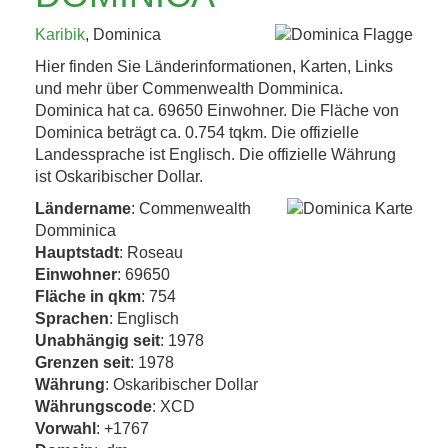
KAFFEEHAUSKULTUR,
Karibik
, Dominica
K.U.K.-ERBE UND
Hier finden Sie Länderinformationen, Karten, Links
TRÜFFEL 4. BIS 8....
und mehr über Commenwealth Domminica.
Dominica hat ca. 69650 Einwohner. Die Fläche von
Dominica beträgt ca. 0.754 tqkm. Die offizielle
Jetzt entdecken!
Landessprache ist Englisch. Die offizielle Währung
ist Oskaribischer Dollar.
Ländername
: Commenwealth
Domminica
Hauptstadt
: Roseau
Einwohner
: 69650
Fläche in qkm
: 754
Sprachen
: Englisch
Unabhängig seit
: 1978
Grenzen seit
: 1978
Währung
: Oskaribischer Dollar
Währungscode
: XCD
Vorwahl
: +1767