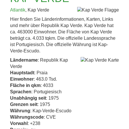
KAFFEEHAUSKULTUR,
Atlantik
, Kap Verde
K.U.K.-ERBE UND
Hier finden Sie Länderinformationen, Karten, Links
TRÜFFEL 4. BIS 8....
und mehr über Republik Kap Verde. Kap Verde hat
ca. 463000 Einwohner. Die Fläche von Kap Verde
beträgt ca. 4.033 tqkm. Die offizielle Landessprache
Jetzt entdecken!
ist Portugiesisch. Die offizielle Währung ist Kap-
Verde-Escudo.
Ländername
: Republik Kap
Verde
Hauptstadt
: Praia
Einwohner
: 463.0 Tsd.
Fläche in qkm
: 4033
Sprachen
: Portugiesisch
Unabhängig seit
: 1975
Grenzen seit
: 1975
Währung
: Kap-Verde-Escudo
Währungscode
: CVE
Vorwahl
: +238