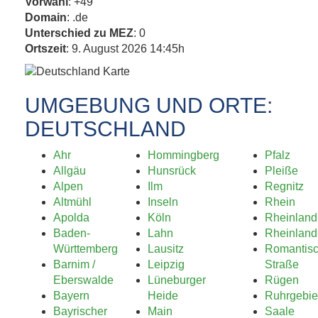
Vorwahl
: +49
Domain
: .de
Unterschied zu MEZ
: 0
Ortszeit
: 9. August 2026 14:45h
UMGEBUNG UND ORTE:
DEUTSCHLAND
Ahr
Hommingberg
Pfalz
Allgäu
Hunsrück
Pleiße
Alpen
Ilm
Regnitz
Altmühl
Inseln
Rhein
Apolda
Köln
Rheinland
Baden-
Lahn
Rheinland
Württemberg
Lausitz
Romantis
Barnim /
Leipzig
Straße
Eberswalde
Lüneburger
Rügen
Bayern
Heide
Ruhrgebie
Bayrischer
Main
Saale