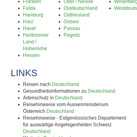
Franken
Oder / Neisse
Weserber
Fulda
Ostdeutschland
Westdeuts
Hamburg
Ostfriesland
Harz
Ostsee
Havel
Passau
Heilbronner
Pegnitz
Land /
Hohenlohe
Hessen
LINKS
Reisen nach
Deutschland
Gesundheitsinformationen zu
Deutschland
Artenschutz in
Deutschland
Reisehinweise vom Aussenministerium
Österreich
Deutschland
Reisehinweise - Eidgenössisches Departement
für auswärtige Angelegenheiten Schweiz
Deutschland