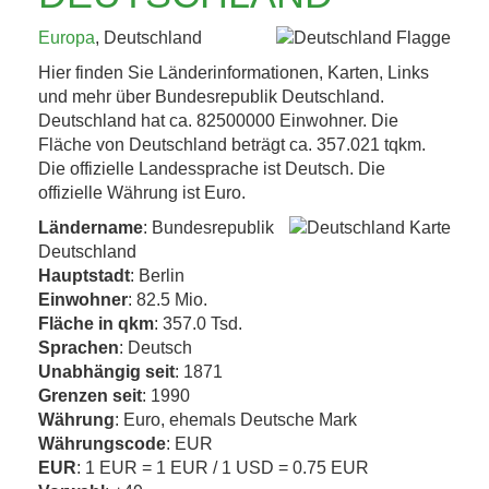
KAFFEEHAUSKULTUR,
Europa
, Deutschland
K.U.K.-ERBE UND
Hier finden Sie Länderinformationen, Karten, Links
TRÜFFEL 4. BIS 8....
und mehr über Bundesrepublik Deutschland.
Deutschland hat ca. 82500000 Einwohner. Die
Fläche von Deutschland beträgt ca. 357.021 tqkm.
Jetzt entdecken!
Die offizielle Landessprache ist Deutsch. Die
offizielle Währung ist Euro.
Ländername
: Bundesrepublik
Deutschland
Hauptstadt
: Berlin
Einwohner
: 82.5 Mio.
Fläche in qkm
: 357.0 Tsd.
Sprachen
: Deutsch
Unabhängig seit
: 1871
Grenzen seit
: 1990
Währung
: Euro, ehemals Deutsche Mark
Währungscode
: EUR
EUR
: 1 EUR = 1 EUR / 1 USD = 0.75 EUR