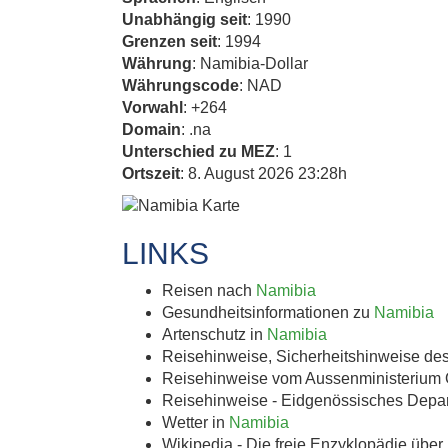
Unabhängig seit
: 1990
Grenzen seit
: 1994
KA
Währung
: Namibia-Dollar
Währungscode
: NAD
Vorwahl
: +264
K.U.
Domain
: .na
Unterschied zu MEZ
: 1
Ortszeit
: 8. August 2026 23:28h
LINKS
Triest ist Ka
Reisen nach
Namibia
Grenz- und Ha
Gesundheitsinformationen zu
Namibia
Artenschutz in
Namibia
der
Reisehinweise, Sicherheitshinweise de
Reisehinweise vom Aussenministerium 
Reisehinweise - Eidgenössisches Depa
Wetter in
Namibia
Wikipedia - Die freie Enzyklopädie über