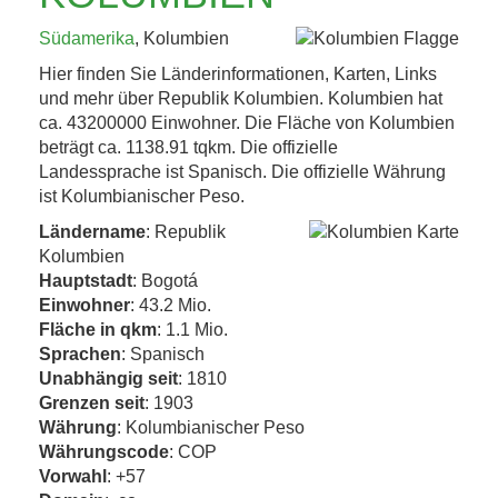
KAFFEEHAUSKULTUR,
Südamerika
, Kolumbien
K.U.K.-ERBE UND
Hier finden Sie Länderinformationen, Karten, Links
TRÜFFEL 4. BIS 8....
und mehr über Republik Kolumbien. Kolumbien hat
ca. 43200000 Einwohner. Die Fläche von Kolumbien
beträgt ca. 1138.91 tqkm. Die offizielle
Jetzt entdecken!
Landessprache ist Spanisch. Die offizielle Währung
ist Kolumbianischer Peso.
Ländername
: Republik
Kolumbien
Hauptstadt
: Bogotá
Einwohner
: 43.2 Mio.
Fläche in qkm
: 1.1 Mio.
Sprachen
: Spanisch
Unabhängig seit
: 1810
Grenzen seit
: 1903
Währung
: Kolumbianischer Peso
Währungscode
: COP
Vorwahl
: +57