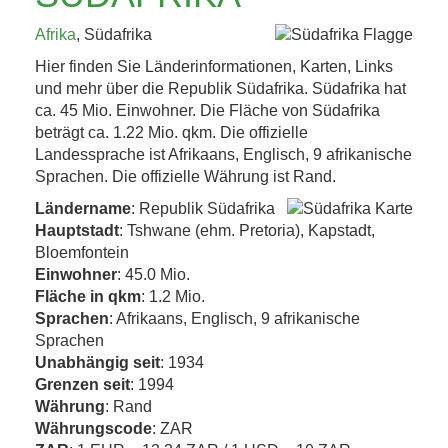
KAFFEEHAUSKULTUR,
Afrika
, Südafrika
K.U.K.-ERBE UND
Hier finden Sie Länderinformationen, Karten, Links
TRÜFFEL 4. BIS 8....
und mehr über die Republik Südafrika. Südafrika hat
ca. 45 Mio. Einwohner. Die Fläche von Südafrika
beträgt ca. 1.22 Mio. qkm. Die offizielle
Jetzt entdecken!
Landessprache ist Afrikaans, Englisch, 9 afrikanische
Sprachen. Die offizielle Währung ist Rand.
Ländername
: Republik Südafrika
Hauptstadt
: Tshwane (ehm. Pretoria), Kapstadt,
Bloemfontein
Einwohner
: 45.0 Mio.
Fläche in qkm
: 1.2 Mio.
Sprachen
: Afrikaans, Englisch, 9 afrikanische
Sprachen
Unabhängig seit
: 1934
Grenzen seit
: 1994
Währung
: Rand
Währungscode
: ZAR