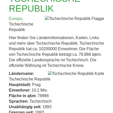
KAFFEEHAUSKULTUR,
REPUBLIK
K.U.K.-ERBE UND
Europa
,
TRÜFFEL 4. BIS 8....
Tschechische
Republik
Jetzt entdecken!
Hier finden Sie Länderinformationen, Karten, Links
und mehr über Tschechische Republik. Tschechische
Republik hat ca. 10200000 Einwohner. Die Fläche
von Tschechische Republik beträgt ca. 78.866 tqkm.
Die offizielle Landessprache ist Tschechisch. Die
offizielle Währung ist Tschechische Krone.
Ländername
:
Tschechische Republik
Hauptstadt
: Prag
Einwohner
: 10.2 Mio.
Fläche in qkm
: 78866
Sprachen
: Tschechisch
Unabhängig seit
: 1993
Grenzen seit
: 1993