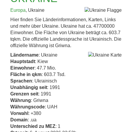
KAFFEEHAUSKULTUR,
Europa
, Ukraine
K.U.K.-ERBE UND
Hier finden Sie Länderinformationen, Karten, Links
TRÜFFEL 4. BIS 8....
und mehr über Ukraine. Ukraine hat ca. 47700000
Einwohner. Die Fläche von Ukraine beträgt ca. 603.7
tqkm. Die offizielle Landessprache ist Ukrainisch. Die
Jetzt entdecken!
offizielle Währung ist Griwna.
Ländername
: Ukraine
Hauptstadt
: Kiew
Einwohner
: 47.7 Mio.
Fläche in qkm
: 603.7 Tsd.
Sprachen
: Ukrainisch
Unabhängig seit
: 1991
Grenzen seit
: 1991
Währung
: Griwna
Währungscode
: UAH
Vorwahl
: +380
Domain
: .ua
Unterschied zu MEZ
: 1