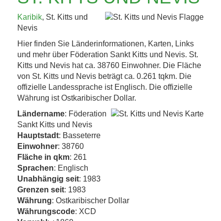
KAFFEEHAUSKULTUR,
Karibik
, St. Kitts und
K.U.K.-ERBE UND
Nevis
TRÜFFEL 4. BIS 8....
Hier finden Sie Länderinformationen, Karten, Links
und mehr über Föderation Sankt Kitts und Nevis. St.
Kitts und Nevis hat ca. 38760 Einwohner. Die Fläche
Jetzt entdecken!
von St. Kitts und Nevis beträgt ca. 0.261 tqkm. Die
offizielle Landessprache ist Englisch. Die offizielle
Währung ist Ostkaribischer Dollar.
Ländername
: Föderation
Sankt Kitts und Nevis
Hauptstadt
: Basseterre
Einwohner
: 38760
Fläche in qkm
: 261
Sprachen
: Englisch
Unabhängig seit
: 1983
Grenzen seit
: 1983
Währung
: Ostkaribischer Dollar
Währungscode
: XCD