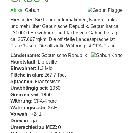
KAFFEEHAUSKULTUR,
Afrika
, Gabun
K.U.K.-ERBE UND
Hier finden Sie Länderinformationen, Karten, Links
TRÜFFEL 4. BIS 8....
und mehr über Gabunische Republik. Gabun hat ca.
1300000 Einwohner. Die Fläche von Gabun beträgt
ca. 267.667 tqkm. Die offizielle Landessprache ist
Jetzt entdecken!
Französisch. Die offizielle Währung ist CFA-Franc.
Ländername
: Gabunische Republik
Hauptstadt
: Libreville
Einwohner
: 1.3 Mio.
Fläche in qkm
: 267.7 Tsd.
Sprachen
: Französisch
Unabhängig seit
: 1960
Grenzen seit
: 1960
Währung
: CFA-Franc
Währungscode
: XAF
Vorwahl
: +241
Domain
: .ga
Unterschied zu MEZ
: 0