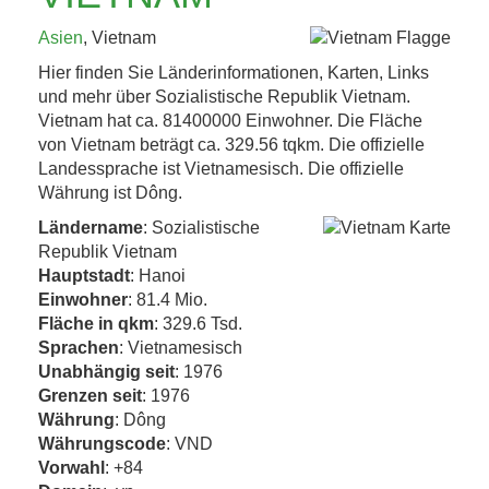
KAFFEEHAUSKULTUR,
Asien
, Vietnam
K.U.K.-ERBE UND
Hier finden Sie Länderinformationen, Karten, Links
TRÜFFEL 4. BIS 8....
und mehr über Sozialistische Republik Vietnam.
Vietnam hat ca. 81400000 Einwohner. Die Fläche
von Vietnam beträgt ca. 329.56 tqkm. Die offizielle
Jetzt entdecken!
Landessprache ist Vietnamesisch. Die offizielle
Währung ist Dông.
Ländername
: Sozialistische
Republik Vietnam
Hauptstadt
: Hanoi
Einwohner
: 81.4 Mio.
Fläche in qkm
: 329.6 Tsd.
Sprachen
: Vietnamesisch
Unabhängig seit
: 1976
Grenzen seit
: 1976
Währung
: Dông
Währungscode
: VND
Vorwahl
: +84