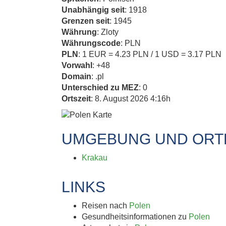
Unabhängig seit
: 1918
Grenzen seit
: 1945
KA
Währung
: Zloty
Währungscode
: PLN
PLN
: 1 EUR = 4.23 PLN / 1 USD = 3.17 PLN
K.U.
Vorwahl
: +48
Domain
: .pl
Unterschied zu MEZ
: 0
Ortszeit
: 8. August 2026 4:16h
Triest ist Ka
UMGEBUNG UND ORTE
Grenz- und Ha
Krakau
der
LINKS
Reisen nach
Polen
Gesundheitsinformationen zu
Polen