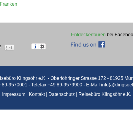
ZWISCHEN
Franken
FFEEHAUSKULT
Entdeckertouren
bei Faceboo
K.-ERBE UND TR
4. BIS 8....
isebüro Klingsöhr e.K. - Oberföhringer Strasse 172 - 81925 Mü
ffeehauptstadt, ehemalige K.u.K. M
9 89-9570001 - Telefax +49 89-9579900 - E-Mail
info(a)klingsoe
fenstadt. Die Stadt war einst da
Impressum
|
Kontakt
|
Datenschutz
|
Reisebüro Klingsöhr e.K.
 Habsburger Dynastie und über da
Jetzt entdecken!