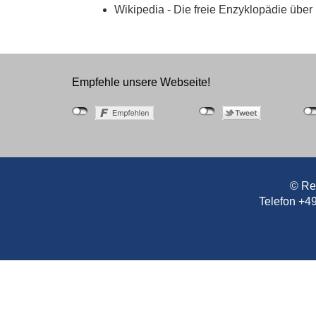
Wikipedia - Die freie Enzyklopädie über
KA
Empfehle unsere Webseite!
K.U.
© Re
Triest ist Ka
Telefon +4
Grenz- und Ha
der