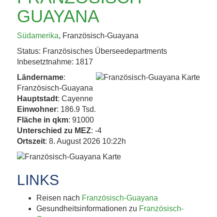
KAFFEEHAUSKULTUR,
GUAYANA
K.U.K.-ERBE UND
Südamerika
, Französisch-Guayana
TRÜFFEL 4. BIS 8....
Status: Französisches Überseedepartments
Inbesetztnahme: 1817
Jetzt entdecken!
Ländername
:
Französisch-Guayana
Hauptstadt
: Cayenne
Einwohner
: 186.9 Tsd.
Fläche in qkm
: 91000
Unterschied zu MEZ
: -4
Ortszeit
: 8. August 2026 10:22h
LINKS
Reisen nach
Französisch-Guayana
Gesundheitsinformationen zu
Französisch-