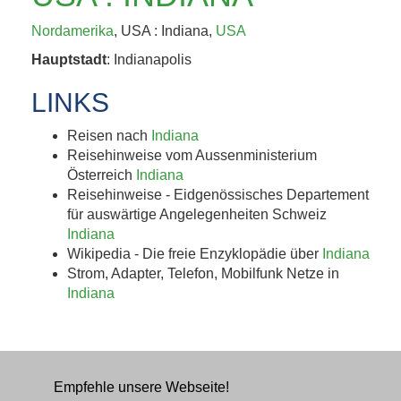
KAFFEEHAUSKULTUR,
Nordamerika
, USA : Indiana,
USA
K.U.K.-ERBE UND
Hauptstadt
: Indianapolis
TRÜFFEL 4. BIS 8....
LINKS
Jetzt entdecken!
Reisen nach
Indiana
Reisehinweise vom Aussenministerium
Österreich
Indiana
Reisehinweise - Eidgenössisches Departement
für auswärtige Angelegenheiten Schweiz
Indiana
Wikipedia - Die freie Enzyklopädie über
Indiana
Strom, Adapter, Telefon, Mobilfunk Netze in
Indiana
Empfehle unsere Webseite!