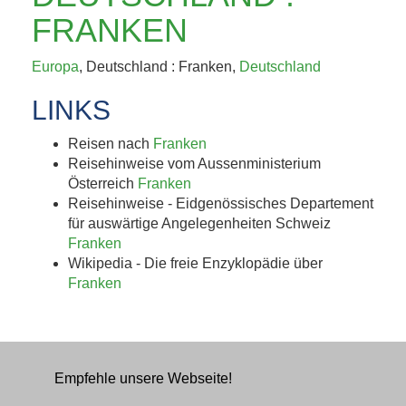
KAFFEEHAUSKULTUR,
FRANKEN
K.U.K.-ERBE UND
Europa
, Deutschland : Franken,
Deutschland
TRÜFFEL 4. BIS 8....
LINKS
Jetzt entdecken!
Reisen nach
Franken
Reisehinweise vom Aussenministerium
Österreich
Franken
Reisehinweise - Eidgenössisches Departement
für auswärtige Angelegenheiten Schweiz
Franken
Wikipedia - Die freie Enzyklopädie über
Franken
Empfehle unsere Webseite!