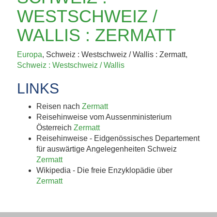
KAFFEEHAUSKULTUR,
WESTSCHWEIZ /
K.U.K.-ERBE UND
WALLIS : ZERMATT
TRÜFFEL 4. BIS 8....
Europa
, Schweiz : Westschweiz / Wallis : Zermatt,
Schweiz : Westschweiz / Wallis
Jetzt entdecken!
LINKS
Reisen nach
Zermatt
Reisehinweise vom Aussenministerium
Österreich
Zermatt
Reisehinweise - Eidgenössisches Departement
für auswärtige Angelegenheiten Schweiz
Zermatt
Wikipedia - Die freie Enzyklopädie über
Zermatt