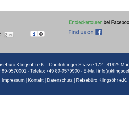
ZWISCHEN
FFEEHAUSKULT
Entdeckertouren
bei Faceboo
K.-ERBE UND TR
4. BIS 8....
isebüro Klingsöhr e.K. - Oberföhringer Strasse 172 - 81925 Mü
9 89-9570001 - Telefax +49 89-9579900 - E-Mail
info(a)klingsoe
ffeehauptstadt, ehemalige K.u.K. M
Impressum
|
Kontakt
|
Datenschutz
|
Reisebüro Klingsöhr e.K.
fenstadt. Die Stadt war einst da
 Habsburger Dynastie und über da
Jetzt entdecken!