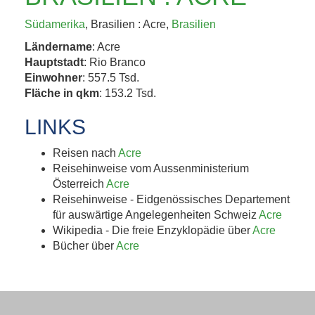
KAFFEEHAUSKULTUR,
Südamerika
, Brasilien : Acre,
Brasilien
K.U.K.-ERBE UND
Ländername
: Acre
TRÜFFEL 4. BIS 8....
Hauptstadt
: Rio Branco
Einwohner
: 557.5 Tsd.
Fläche in qkm
: 153.2 Tsd.
Jetzt entdecken!
LINKS
Reisen nach
Acre
Reisehinweise vom Aussenministerium
Österreich
Acre
Reisehinweise - Eidgenössisches Departement
für auswärtige Angelegenheiten Schweiz
Acre
Wikipedia - Die freie Enzyklopädie über
Acre
Bücher über
Acre