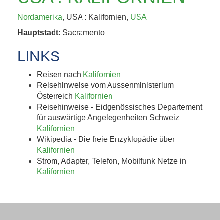
KAFFEEHAUSKULTUR,
Nordamerika
, USA : Kalifornien,
USA
K.U.K.-ERBE UND
Hauptstadt
: Sacramento
TRÜFFEL 4. BIS 8....
LINKS
Jetzt entdecken!
Reisen nach
Kalifornien
Reisehinweise vom Aussenministerium
Österreich
Kalifornien
Reisehinweise - Eidgenössisches Departement
für auswärtige Angelegenheiten Schweiz
Kalifornien
Wikipedia - Die freie Enzyklopädie über
Kalifornien
Strom, Adapter, Telefon, Mobilfunk Netze in
Kalifornien