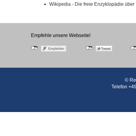
Wikipedia - Die freie Enzyklopädie über
KA
Empfehle unsere Webseite!
K.U.
© Re
Triest ist Ka
Telefon +4
Grenz- und Ha
der