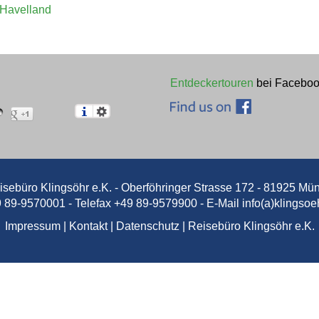
ZWISCHEN
Havelland
FFEEHAUSKULT
Entdeckertouren
bei Faceboo
K.-ERBE UND TR
4. BIS 8....
isebüro Klingsöhr e.K. - Oberföhringer Strasse 172 - 81925 Mü
ffeehauptstadt, ehemalige K.u.K. M
9 89-9570001 - Telefax +49 89-9579900 - E-Mail
info(a)klingsoe
fenstadt. Die Stadt war einst da
Impressum
|
Kontakt
|
Datenschutz
|
Reisebüro Klingsöhr e.K.
 Habsburger Dynastie und über da
Jetzt entdecken!