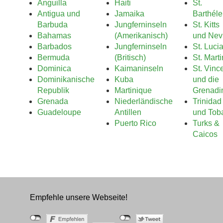
Anguilla
Haiti
St.
Antigua und
Jamaika
Barthél
Barbuda
Jungferninseln
St. Kitts
Bahamas
(Amerikanisch)
und Nev
Barbados
Jungferninseln
St. Luci
Bermuda
(Britisch)
St. Marti
Dominica
Kaimaninseln
St. Vinc
Dominikanische
Kuba
und die
Republik
Martinique
Grenadi
Grenada
Niederländische
Trinidad
Guadeloupe
Antillen
und Tob
Puerto Rico
Turks &
Caicos
Empfehle unsere Webseite!