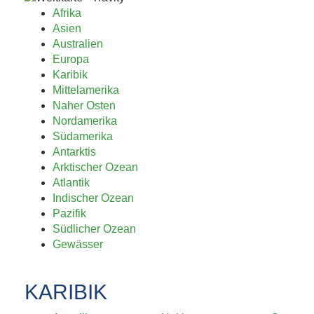
KAFFEEHAUSKULTUR,
Afrika
K.U.K.-ERBE UND
Asien
Australien
TRÜFFEL 4. BIS 8....
Europa
Karibik
Mittelamerika
Jetzt entdecken!
Naher Osten
Nordamerika
Südamerika
Antarktis
Arktischer Ozean
Atlantik
Indischer Ozean
Pazifik
Südlicher Ozean
Gewässer
KARIBIK