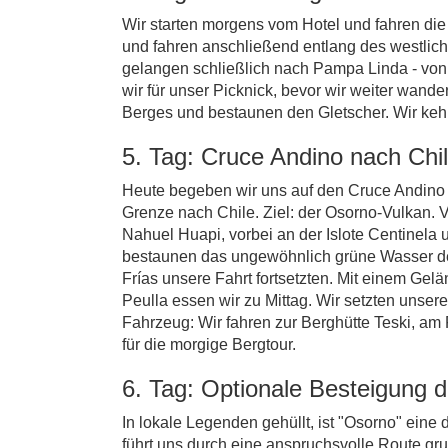
Wir starten morgens vom Hotel und fahren di
und fahren anschließend entlang des westlic
gelangen schließlich nach Pampa Linda - von h
wir für unser Picknick, bevor wir weiter wand
Berges und bestaunen den Gletscher. Wir keh
5. Tag: Cruce Andino nach Chi
Heute begeben wir uns auf den Cruce Andino 
Grenze nach Chile. Ziel: der Osorno-Vulkan.
Nahuel Huapi, vorbei an der Islote Centinel
bestaunen das ungewöhnlich grüne Wasser des
Frías unsere Fahrt fortsetzten. Mit einem G
Peulla essen wir zu Mittag. Wir setzten unse
Fahrzeug: Wir fahren zur Berghütte Teski, a
für die morgige Bergtour.
6. Tag: Optionale Besteigung 
In lokale Legenden gehüllt, ist "Osorno" ein
führt uns durch eine anspruchsvolle Route gru