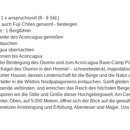
NDEN-TREKKIN
PATAGONIEN BI
1 x anspruchsvoll (8 - 9 Std.)
auch Fuji Chiles genannt - besteigen
 : 1 Bergführer
ACONCAGUA
flanke des Aconcagua genießen
ntauchen
gua übernachten
naler Besteigung des Osorno und zum Aconcagua Base-Camp Pl
Argentinien, Chile – Anden-Trekking: Patagonien bis Acon
r Kegel des Osorno in den Himmel – schneebedeckt, majestäti
er Hauser, dessen Leidenschaft für die Berge und die Natur uns b
tiefer in die Wildnis Nordpatagoniens eintauchen. Sanft gleiten
eisende verbinden, und erreichen das Reich des höchsten Ber
üren wir die Stille und Größe dieser Hochgebirgswelt. Am Cerro
weiter. Oben, auf 5.050 Metern, öffnet sich der Blick auf die gew
schmelzen Anstrengung und Erfüllung, Abenteuer und Magie. Uns