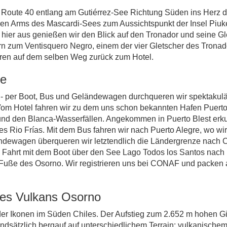
e Route 40 entlang am Gutiérrez-See Richtung Süden ins Herz 
hen Arms des Mascardi-Sees zum Aussichtspunkt der Insel Piuke
ier aus genießen wir den Blick auf den Tronador und seine Glet
ern zum Ventisquero Negro, einem der vier Gletscher des Tronad
ren auf dem selben Weg zurück zum Hotel.
le
- per Boot, Bus und Geländewagen durchqueren wir spektakulä
 Vom Hotel fahren wir zu dem uns schon bekannten Hafen Puert
a und den Blanca-Wasserfällen. Angekommen in Puerto Blest erk
 Rio Frías. Mit dem Bus fahren wir nach Puerto Alegre, wo wir
eländewagen überqueren wir letztendlich die Ländergrenze nach
re Fahrt mit dem Boot über den See Lago Todos los Santos nac
m Fuße des Osorno. Wir registrieren uns bei CONAF und packen
des Vulkans Osorno
e der Ikonen im Süden Chiles. Der Aufstieg zum 2.652 m hohen 
ndsätzlich bergauf auf unterschiedlichem Terrain: vulkanischem