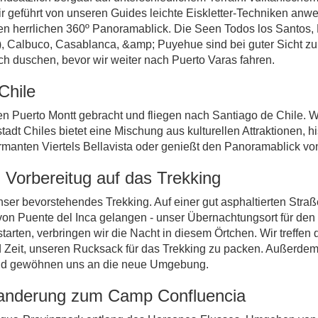
ir geführt von unseren Guides leichte Eiskletter-Techniken 
inen herrlichen 360º Panoramablick. Die Seen Todos los Santo
), Calbuco, Casablanca, &amp; Puyehue sind bei guter Sicht z
ch duschen, bevor wir weiter nach Puerto Varas fahren.
Chile
Puerto Montt gebracht und fliegen nach Santiago de Chile. Wir 
tadt Chiles bietet eine Mischung aus kulturellen Attraktionen, 
rmanten Viertels Bellavista oder genießt den Panoramablick vo
- Vorbereitug auf das Trekking
ser bevorstehendes Trekking. Auf einer gut asphaltierten Str
 von Puente del Inca gelangen - unser Übernachtungsort für den
tarten, verbringen wir die Nacht in diesem Örtchen. Wir treffen 
Zeit, unseren Rucksack für das Trekking zu packen. Außerdem s
und gewöhnen uns an die neue Umgebung.
 Wanderung zum Camp Confluencia