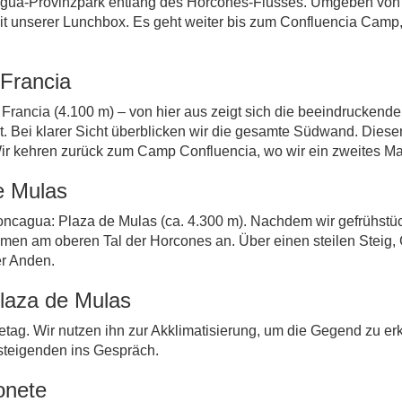
cagua-Provinzpark entlang des Horcones-Flusses. Umgeben von
t unserer Lunchbox. Es geht weiter bis zum Confluencia Camp,
 Francia
Francia (4.100 m) – von hier aus zeigt sich die beeindruckend
. Bei klarer Sicht überblicken wir die gesamte Südwand. Dieser
r kehren zurück zum Camp Confluencia, wo wir ein zweites Ma
e Mulas
concagua: Plaza de Mulas (ca. 4.300 m). Nachdem wir gefrühstü
n am oberen Tal der Horcones an. Über einen steilen Steig, 
er Anden.
Plaza de Mulas
hetag. Wir nutzen ihn zur Akklimatisierung, um die Gegend zu 
steigenden ins Gespräch.
onete