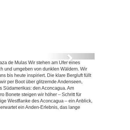
G:
S
Next
aza de Mulas Wir stehen am Ufer eines
cagua
sch und umgeben von dunklen Wäldern. Wir
is heute inspiriert. Die klare Bergluft füllt
 wir per Boot über glitzernde Andenseen,
ges Südamerikas: den Aconcagua. Am
 Bonete steigen wir höher – Schritt für
altige Westflanke des Aconcagua – ein Anblick,
 erwartet ein Anden-Erlebnis, das lange