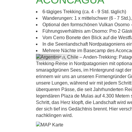
A
6-tägiges Trekking (ca. 4 - 9 Std. täglich)
Wanderungen: 1 x mittelschwer (6 - 7 Std.), 
Optional den formschönen Vulkan Osorno - 
Führungsverhältnis am Osorno: Pro 2 Gäste
Vom Cerro Bonete den Blick auf die West
In die Seenlandschaft Nordpatagoniens ei
Mehrere Nächte im Basecamp des Aconca
Previous
Trekking-Reise in Nordpatagonien mit optio
smaragdgrünen Sees, im Hintergrund ragt de
erinnern wir uns an unseren Firmengründer Günt
unsere Lungen, während wir mit jedem Schritt 
überqueren Pässe, die seit Jahrhunderten R
legendären Plaza de Mulas auf 4.300 Metern sp
Schritt, das Herz klopft, die Landschaft wird 
der sich tief ins Gedächtnis brennt. Hier ver
nachklingen wird.