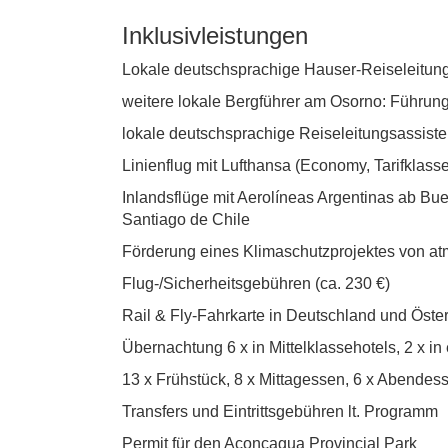
Inklusivleistungen
Lokale deutschsprachige Hauser-Reiseleitun
weitere lokale Bergführer am Osorno: Führung
lokale deutschsprachige Reiseleitungsassist
Linienflug mit Lufthansa (Economy, Tarifklass
Inlandsflüge mit Aerolíneas Argentinas ab B
Santiago de Chile
Förderung eines Klimaschutzprojektes von at
Flug-/Sicherheitsgebühren (ca. 230 €)
Rail & Fly-Fahrkarte in Deutschland und Öster
Übernachtung 6 x in Mittelklassehotels, 2 x i
13 x Frühstück, 8 x Mittagessen, 6 x Abendes
Transfers und Eintrittsgebühren lt. Programm
Permit für den Aconcagua Provincial Park