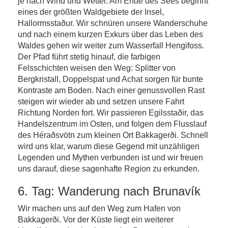
je nach Wind und Wetter. Am Ende des Sees beginnt
eines der größten Waldgebiete der Insel,
Hallormsstaður. Wir schnüren unsere Wanderschuhe
und nach einem kurzen Exkurs über das Leben des
Waldes gehen wir weiter zum Wasserfall Hengifoss.
Der Pfad führt stetig hinauf, die farbigen
Felsschichten weisen den Weg: Splitter von
Bergkristall, Doppelspat und Achat sorgen für bunte
Kontraste am Boden. Nach einer genussvollen Rast
steigen wir wieder ab und setzen unsere Fahrt
Richtung Norden fort. Wir passieren Egilsstaðir, das
Handelszentrum im Osten, und folgen dem Flusslauf
des Héraðsvötn zum kleinen Ort Bakkagerði. Schnell
wird uns klar, warum diese Gegend mit unzähligen
Legenden und Mythen verbunden ist und wir freuen
uns darauf, diese sagenhafte Region zu erkunden.
6. Tag: Wanderung nach Brunavík
Wir machen uns auf den Weg zum Hafen von
Bakkagerði. Vor der Küste liegt ein weiterer