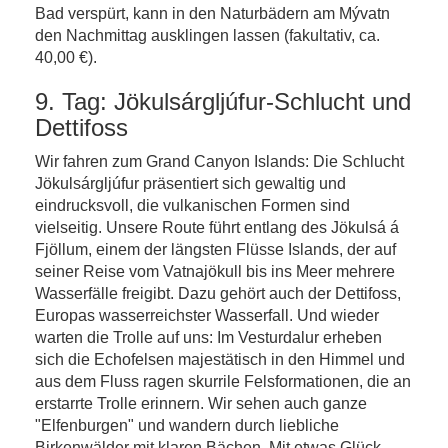
Bad verspürt, kann in den Naturbädern am Mývatn
den Nachmittag ausklingen lassen (fakultativ, ca.
40,00 €).
9. Tag: Jökulsárgljúfur-Schlucht und
Dettifoss
Wir fahren zum Grand Canyon Islands: Die Schlucht
Jökulsárgljúfur präsentiert sich gewaltig und
eindrucksvoll, die vulkanischen Formen sind
vielseitig. Unsere Route führt entlang des Jökulsá á
Fjöllum, einem der längsten Flüsse Islands, der auf
seiner Reise vom Vatnajökull bis ins Meer mehrere
Wasserfälle freigibt. Dazu gehört auch der Dettifoss,
Europas wasserreichster Wasserfall. Und wieder
warten die Trolle auf uns: Im Vesturdalur erheben
sich die Echofelsen majestätisch in den Himmel und
aus dem Fluss ragen skurrile Felsformationen, die an
erstarrte Trolle erinnern. Wir sehen auch ganze
"Elfenburgen" und wandern durch liebliche
Birkenwälder mit klaren Bächen. Mit etwas Glück