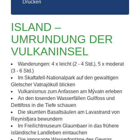
Drucken
ISLAND –
UMRUNDUNG DER
VULKANINSEL
Wanderungen: 4 x leicht (2 - 4 Std.), 5 x moderat
(3 - 6 Std.)
Im Skaftafell-Nationalpark auf den gewaltigen
Gletscher Vatnajökull blicken
Vulkanismus zum Anfassen am Mývatn erleben
An den tosenden Wasserfällen Gullfoss und
Dettifoss in die Tiefe schauen
Die skurrilen Basaltsäulen am Lavastrand von
Reynisfjara bewundern
Im Freilichtmuseum Glaumbaer in das frühere
isländische Landleben eintauchen
Die imposante Wasserfontäne des Geysirs