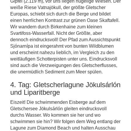
Gipfel (2.119 m), vor uns liegen hügelige Wiesen. Der
weiße Riese Vatnajökull, der größte Gletscher
Europas, schiebt sich durch die Berge und bildet
einen herrlichen Kontrast zur grünen Oase Skaftafell.
Wir wandern durch Birkenhaine zum kleinen
Svartifoss-Wasserfall. Nicht der Größte, aber
dennoch eindrucksvoll! Der Pfad zum Aussichtspunkt
Sjónarnípa ist eingerahmt von bunten Wildblumen
und erscheint nahezu lieblich, im Vergleich zu den
weitläufigen Schotterpisten unter uns. Eindrucksvoll
sind auch die Verzweigungen des Gletscherflusses,
die unermüdlich Sediment zum Meer spülen.
4. Tag: Gletscherlagune Jökulsárlón
und Liparitberge
Eiszeit! Die schwimmenden Eisberge auf dem
Gletschersee Jökulsárlón gleiten eindrucksvoll
durchs Wasser. Wo kommen sie her und wo
schwimmen sie hin? Wir folgen dem Weg entlang der
Lagune zum Diamond Beach und halten Ausschau