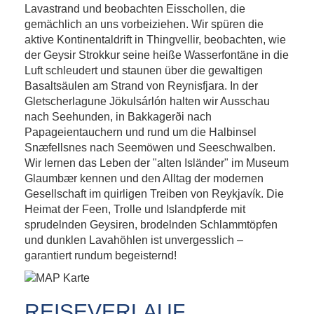
Lavastrand und beobachten Eisschollen, die
gemächlich an uns vorbeiziehen. Wir spüren die
aktive Kontinentaldrift in Thingvellir, beobachten, wie
der Geysir Strokkur seine heiße Wasserfontäne in die
Luft schleudert und staunen über die gewaltigen
Basaltsäulen am Strand von Reynisfjara. In der
Gletscherlagune Jökulsárlón halten wir Ausschau
nach Seehunden, in Bakkagerði nach
Papageientauchern und rund um die Halbinsel
Snæfellsnes nach Seemöwen und Seeschwalben.
Wir lernen das Leben der "alten Isländer" im Museum
Glaumbær kennen und den Alltag der modernen
Gesellschaft im quirligen Treiben von Reykjavík. Die
Heimat der Feen, Trolle und Islandpferde mit
sprudelnden Geysiren, brodelnden Schlammtöpfen
und dunklen Lavahöhlen ist unvergesslich –
garantiert rundum begeisternd!
REISEVERLAUF