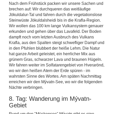
Nach dem Frühstück packen wir unsere Sachen und
brechen auf: Wir durchqueren das weitläufige
Jökuldalur-Tal und fahren durch die vegetationslose
Steinwüste Jökuldalsheidi bis in die Krafla-Region.
Wir wollen das 100 km lange Vulkansystem genauer
erkunden und gehen über das Lavafeld. Der Boden
dampft noch vom letzten Ausbruch des Vulkans
Krafla, aus den Spalten steigt schwefliger Dampf und
in den Pfuhlen blubbert der heiße Lehm. Die Natur
hat ganze Arbeit geleistet, ein herrlicher Mix aus
grünem Gras, schwarzer Lava und braunen Hügeln.
Wir fahren weiter im Solfatarengebiet von Hverarönd,
wo wir den heißen Atem der Erde spüren - im
wahrsten Sinne des Wortes. Am späten Nachmittag
erreichen wir den Mývatn-See, wo wir die folgenden
Nächte verbringen.
8. Tag: Wanderung im Mývatn-
Gebiet
Rund um den "Mückensee" Mývatn gibt es eine