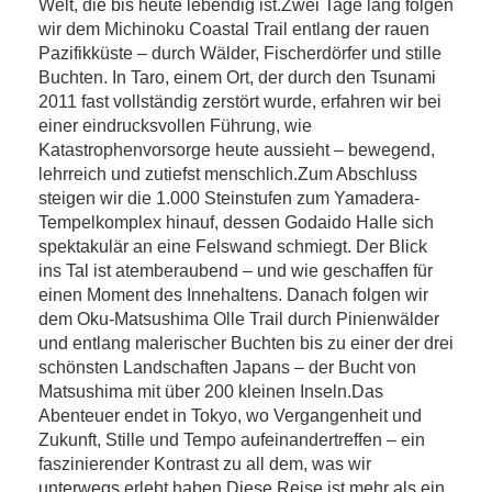
Welt, die bis heute lebendig ist.Zwei Tage lang folgen
wir dem Michinoku Coastal Trail entlang der rauen
Pazifikküste – durch Wälder, Fischerdörfer und stille
Buchten. In Taro, einem Ort, der durch den Tsunami
2011 fast vollständig zerstört wurde, erfahren wir bei
einer eindrucksvollen Führung, wie
Katastrophenvorsorge heute aussieht – bewegend,
lehrreich und zutiefst menschlich.Zum Abschluss
steigen wir die 1.000 Steinstufen zum Yamadera-
Tempelkomplex hinauf, dessen Godaido Halle sich
spektakulär an eine Felswand schmiegt. Der Blick
ins Tal ist atemberaubend – und wie geschaffen für
einen Moment des Innehaltens. Danach folgen wir
dem Oku-Matsushima Olle Trail durch Pinienwälder
und entlang malerischer Buchten bis zu einer der drei
schönsten Landschaften Japans – der Bucht von
Matsushima mit über 200 kleinen Inseln.Das
Abenteuer endet in Tokyo, wo Vergangenheit und
Zukunft, Stille und Tempo aufeinandertreffen – ein
faszinierender Kontrast zu all dem, was wir
unterwegs erlebt haben.Diese Reise ist mehr als ein