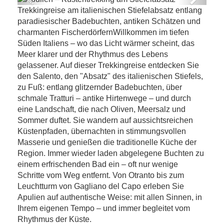
Previous
Next
Trekkingreise am italienischen Stiefelabsatz entlang
Apulien – Küstentrekking am
paradiesischer Badebuchten, antiken Schätzen und
Stiefelabsatz
charmanten FischerdörfernWillkommen im tiefen
Süden Italiens – wo das Licht wärmer scheint, das
Meer klarer und der Rhythmus des Lebens
gelassener. Auf dieser Trekkingreise entdecken Sie
den Salento, den "Absatz" des italienischen Stiefels,
zu Fuß: entlang glitzernder Badebuchten, über
schmale Tratturi – antike Hirtenwege – und durch
eine Landschaft, die nach Oliven, Meersalz und
Sommer duftet. Sie wandern auf aussichtsreichen
Küstenpfaden, übernachten in stimmungsvollen
Masserie und genießen die traditionelle Küche der
Region. Immer wieder laden abgelegene Buchten zu
einem erfrischenden Bad ein – oft nur wenige
Schritte vom Weg entfernt. Von Otranto bis zum
Leuchtturm von Gagliano del Capo erleben Sie
Apulien auf authentische Weise: mit allen Sinnen, in
Ihrem eigenen Tempo – und immer begleitet vom
Rhythmus der Küste.