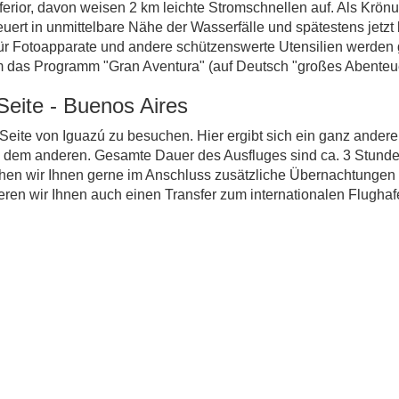
rior, davon weisen 2 km leichte Stromschnellen auf. Als Krönung
uert in unmittelbare Nähe der Wasserfälle und spätestens jetzt
 Fotoapparate und andere schützenswerte Utensilien werden g
um das Programm "Gran Aventura" (auf Deutsch "großes Abenteue
 Seite - Buenos Aires
Seite von Iguazú zu besuchen. Hier ergibt sich ein ganz anderer
ch dem anderen. Gesamte Dauer des Ausfluges sind ca. 3 Stund
en wir Ihnen gerne im Anschluss zusätzliche Übernachtungen i
eren wir Ihnen auch einen Transfer zum internationalen Flughafe