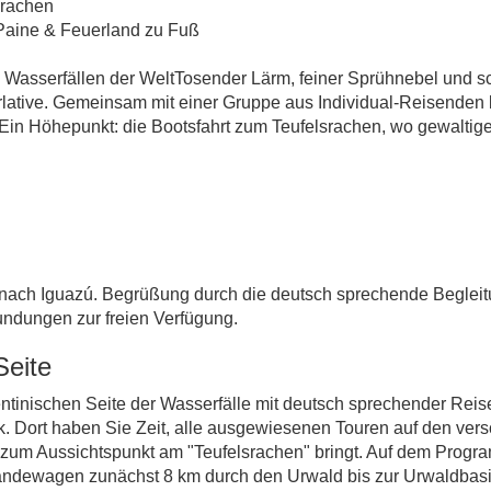
WASSERFÄLLE
srachen
 Paine & Feuerland zu Fuß
 Wasserfällen der WeltTosender Lärm, feiner Sprühnebel und s
Argentinien – Iguazu-Wasserfälle
erlative. Gemeinsam mit einer Gruppe aus Individual-Reisenden
e. Ein Höhepunkt: die Bootsfahrt zum Teufelsrachen, wo gewal
 nach Iguazú. Begrüßung durch die deutsch sprechende Beglei
undungen zur freien Verfügung.
Seite
tinischen Seite der Wasserfälle mit deutsch sprechender Reisel
. Dort haben Sie Zeit, alle ausgewiesenen Touren auf den ver
r zum Aussichtspunkt am "Teufelsrachen" bringt. Auf dem Progra
ändewagen zunächst 8 km durch den Urwald bis zur Urwaldbasi