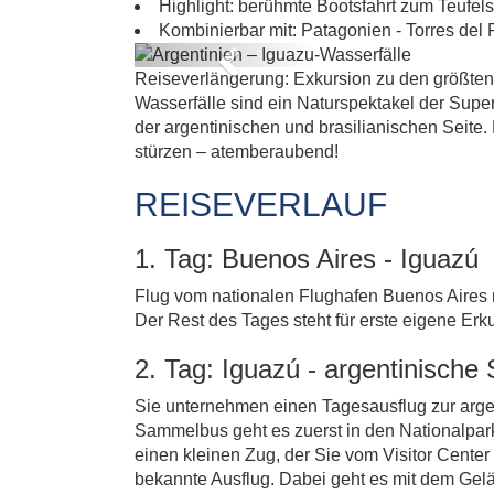
Highlight: berühmte Bootsfahrt zum Teufel
Kombinierbar mit: Patagonien - Torres del
Previous
Reiseverlängerung: Exkursion zu den größten
Wasserfälle sind ein Naturspektakel der Sup
der argentinischen und brasilianischen Seit
stürzen – atemberaubend!
REISEVERLAUF
1. Tag: Buenos Aires - Iguazú
Flug vom nationalen Flughafen Buenos Aires
Der Rest des Tages steht für erste eigene Erk
2. Tag: Iguazú - argentinische 
Sie unternehmen einen Tagesausflug zur argen
Sammelbus geht es zuerst in den Nationalpark
einen kleinen Zug, der Sie vom Visitor Cente
bekannte Ausflug. Dabei geht es mit dem Gel