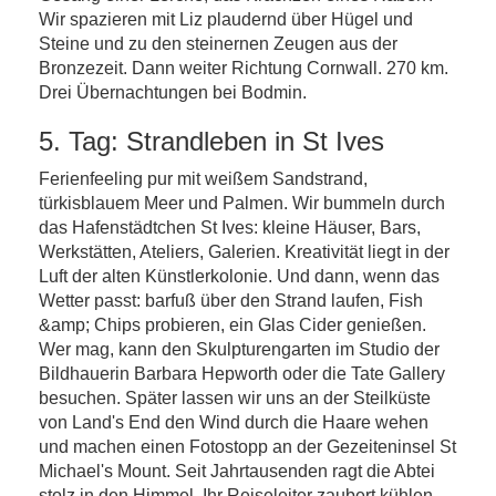
Wir spazieren mit Liz plaudernd über Hügel und
Steine und zu den steinernen Zeugen aus der
Bronzezeit. Dann weiter Richtung Cornwall. 270 km.
Drei Übernachtungen bei Bodmin.
5. Tag: Strandleben in St Ives
Ferienfeeling pur mit weißem Sandstrand,
türkisblauem Meer und Palmen. Wir bummeln durch
das Hafenstädtchen St Ives: kleine Häuser, Bars,
Werkstätten, Ateliers, Galerien. Kreativität liegt in der
Luft der alten Künstlerkolonie. Und dann, wenn das
Wetter passt: barfuß über den Strand laufen, Fish
&amp; Chips probieren, ein Glas Cider genießen.
Wer mag, kann den Skulpturengarten im Studio der
Bildhauerin Barbara Hepworth oder die Tate Gallery
besuchen. Später lassen wir uns an der Steilküste
von Land's End den Wind durch die Haare wehen
und machen einen Fotostopp an der Gezeiteninsel St
Michael's Mount. Seit Jahrtausenden ragt die Abtei
stolz in den Himmel. Ihr Reiseleiter zaubert kühlen