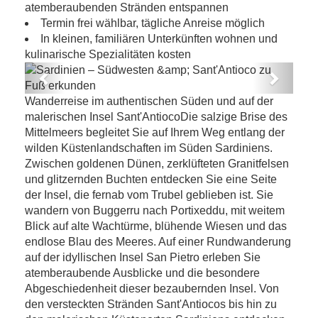
atemberaubenden Stränden entspannen
Termin frei wählbar, tägliche Anreise möglich
In kleinen, familiären Unterkünften wohnen und
kulinarische Spezialitäten kosten
Previous
Next
Sardinien – Südwesten & Sant'Antioco
Wanderreise im authentischen Süden und auf der
zu Fuß erkunden
malerischen Insel Sant'AntiocoDie salzige Brise des
Mittelmeers begleitet Sie auf Ihrem Weg entlang der
wilden Küstenlandschaften im Süden Sardiniens.
Zwischen goldenen Dünen, zerklüfteten Granitfelsen
und glitzernden Buchten entdecken Sie eine Seite
der Insel, die fernab vom Trubel geblieben ist. Sie
wandern von Buggerru nach Portixeddu, mit weitem
Blick auf alte Wachtürme, blühende Wiesen und das
endlose Blau des Meeres. Auf einer Rundwanderung
auf der idyllischen Insel San Pietro erleben Sie
atemberaubende Ausblicke und die besondere
Abgeschiedenheit dieser bezaubernden Insel. Von
den versteckten Stränden Sant'Antiocos bis hin zu