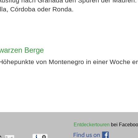
Ausflug nach Granada den Spuren der Mauren. 
lla, Córdoba oder Ronda.
hwarzen Berge
Höhepunkte von Montenegro in einer Woche e
Entdeckertouren
bei Faceboo