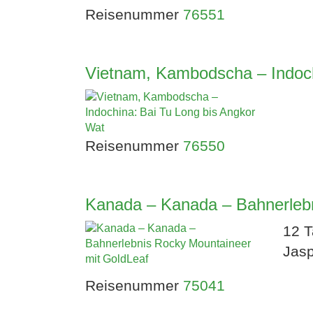
Reisenummer
76551
KA
Vietnam, Kambodscha – Indoch
K.U.
Reisenummer
76550
Triest ist Ka
Kanada – Kanada – Bahnerlebn
Grenz- und Ha
12 T
der
Jasp
Reisenummer
75041