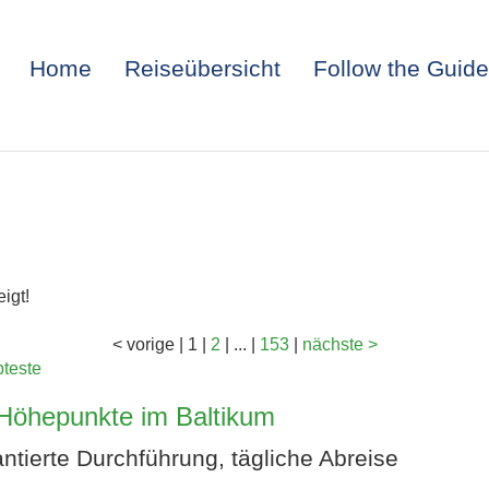
Home
Reiseübersicht
Follow the Guide
igt!
<
vorige
|
1
|
2
|
...
|
153
|
nächste
>
bteste
ITALIEN: TRIEST 
– Höhepunkte im Baltikum
ntierte Durchführung, tägliche Abreise