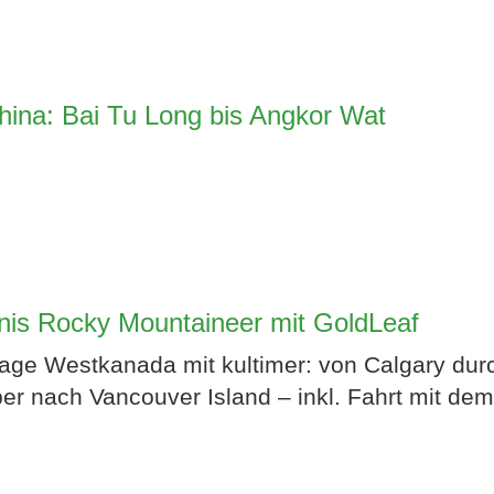
ZWISCHEN
FFEEHAUSKULT
ina: Bai Tu Long bis Angkor Wat
K.-ERBE UND TR
4. BIS 8....
ffeehauptstadt, ehemalige K.u.K. M
is Rocky Mountaineer mit GoldLeaf
fenstadt. Die Stadt war einst da
age Westkanada mit kultimer: von Calgary dur
 Habsburger Dynastie und über da
er nach Vancouver Island – inkl. Fahrt mit de
Jetzt entdecken!