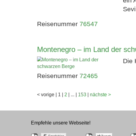
ein 
Sevi
Reisenummer
76547
Montenegro – im Land der sc
Die 
Reisenummer
72465
<
vorige
|
1
|
2
|
...
|
153
|
nächste
>
Empfehle unsere Webseite!