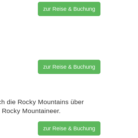
zur Reise & Buchung
UR,
ÜFFEL
zur Reise & Buchung
etropole sowie
s Tor zum Meer
ch die Rocky Mountains über
s...
m Rocky Mountaineer.
zur Reise & Buchung