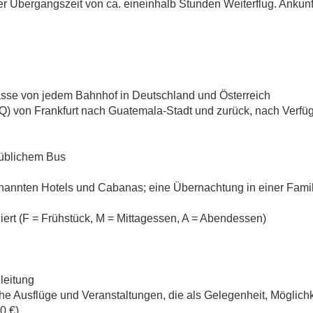
r Übergangszeit von ca. eineinhalb Stunden Weiterflug. Ankun
lasse von jedem Bahnhof in Deutschland und Österreich
e Q) von Frankfurt nach Guatemala-Stadt und zurück, nach Verfüg
süblichem Bus
annten Hotels und Cabanas; eine Übernachtung in einer Famili
ert (F = Frühstück, M = Mittagessen, A = Abendessen)
leitung
liche Ausflüge und Veranstaltungen, die als Gelegenheit, Mögli
0 €).