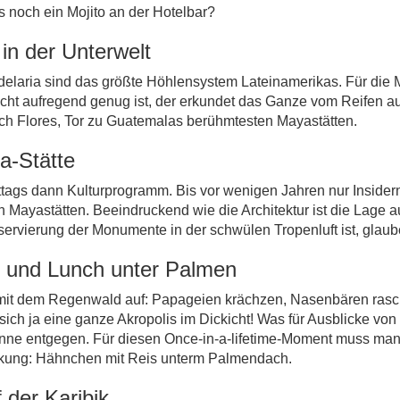
s noch ein Mojito an der Hotelbar?
in der Unterwelt
delaria sind das größte Höhlensystem Lateinamerikas. Für die 
cht aufregend genug ist, der erkundet das Ganze vom Reifen a
h Flores, Tor zu Guatemalas berühmtesten Mayastätten.
a-Stätte
tags dann Kulturprogramm. Bis vor wenigen Jahren nur Insider
en Mayastätten. Beeindruckend wie die Architektur ist die Lage
ierung der Monumente in der schwülen Tropenluft ist, glauben
al und Lunch unter Palmen
mit dem Regenwald auf: Papageien krächzen, Nasenbären rasch
steckt sich ja eine ganze Akropolis im Dickicht! Was für Ausblick
onne entgegen. Für diesen Once-in-a-lifetime-Moment muss ma
ärkung: Hähnchen mit Reis unterm Palmendach.
 der Karibik