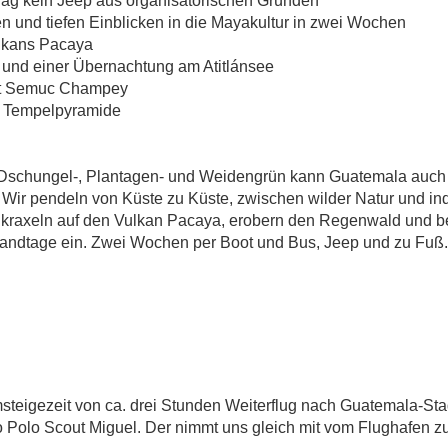
 DSCHUNGELG
Tag kein Jeep aus organisatorischen Gründen
n und tiefen Einblicken in die Mayakultur in zwei Wochen
ulkans Pacaya
 und einer Übernachtung am Atitlánsee
et Semuc Champey
r Tempelpyramide
chungel-, Plantagen- und Weidengrün kann Guatemala auch Ku
Guatemala – Mayabunt im Dschungelgrün
 Wir pendeln von Küste zu Küste, zwischen wilder Natur und ind
 kraxeln auf den Vulkan Pacaya, erobern den Regenwald und b
andtage ein. Zwei Wochen per Boot und Bus, Jeep und zu Fuß. 
teigezeit von ca. drei Stunden Weiterflug nach Guatemala-Stad
 Polo Scout Miguel. Der nimmt uns gleich mit vom Flughafen zu