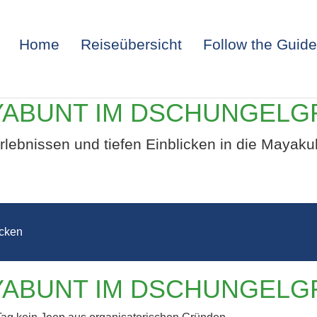
Home
Reiseübersicht
Follow the Guide
YABUNT IM DSCHUNGELG
lebnissen und tiefen Einblicken in die Mayaku
cken
EMALA – MAY
YABUNT IM DSCHUNGELG