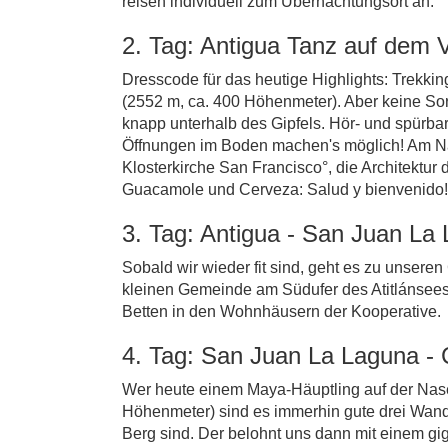
reisen individuell zum Übernachtungsort an.
2. Tag: Antigua Tanz auf dem 
Dresscode für das heutige Highlights: Trekkin
(2552 m, ca. 400 Höhenmeter). Aber keine Sor
knapp unterhalb des Gipfels. Hör- und spürba
Öffnungen im Boden machen's möglich! Am Nach
Klosterkirche San Francisco°, die Architektu
Guacamole und Cerveza: Salud y bienvenido!
3. Tag: Antigua - San Juan La 
Sobald wir wieder fit sind, geht es zu unser
kleinen Gemeinde am Südufer des Atitlánsees
Betten in den Wohnhäusern der Kooperative.
4. Tag: San Juan La Laguna -
Wer heute einem Maya-Häuptling auf der Nase 
Höhenmeter) sind es immerhin gute drei Wander
Berg sind. Der belohnt uns dann mit einem gig