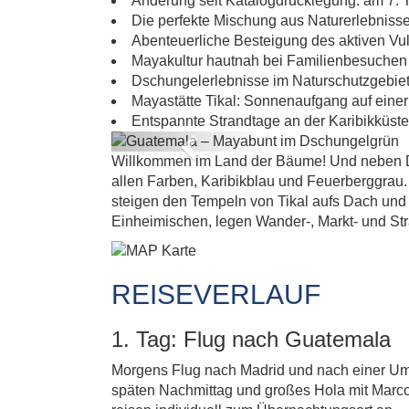
IM
Änderung seit Katalogdrucklegung: am 7. 
Die perfekte Mischung aus Naturerlebnisse
Abenteuerliche Besteigung des aktiven V
Mayakultur hautnah bei Familienbesuchen
Dschungelerlebnisse im Naturschutzgebi
Mayastätte Tikal: Sonnenaufgang auf eine
Entspannte Strandtage an der Karibikküste
Previous
Willkommen im Land der Bäume! Und neben Ds
allen Farben, Karibikblau und Feuerberggrau.
steigen den Tempeln von Tikal aufs Dach und
Einheimischen, legen Wander-, Markt- und Str
REISEVERLAUF
1. Tag: Flug nach Guatemala
Morgens Flug nach Madrid und nach einer Ums
späten Nachmittag und großes Hola mit Marco