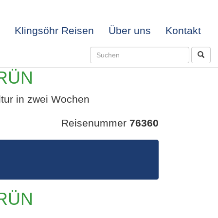
Klingsöhr Reisen
Über uns
Kontakt
RÜN
ltur in zwei Wochen
Reisenummer
76360
ABUNT
RÜN