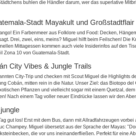
dtchens buhlen die Händler darum, wer das superlative Mitbrin
atemala-Stadt Mayakult und Großstadtflair
enango! Ein Farbenmeer aus Folklore und Food: Decken, Hängem
t. Drei, zwei, eins, meins? Miguel hilft beim Feilschen! Die K
ionellen Mittagessen kommen auch viele Insiderinfos auf den Ti
il Zona 10 von Guatemala-Stadt.
n City Vibes & Jungle Trails
annten City-Trip und checken mit Scout Miguel die Highlights de
ng Cobán, mitten rein in die Natur. Unser Ziel: das Biotopo de
ischen Pflanzen und vielleicht sogar mit einem Quetzal, dem Gö
en! Nach einem Tag voller neuer Eindrücke lassen wir den Abe
jungle
Tag gut los! Erst mit dem Bus, dann mit Allradfahrzeugen vorbe
c Champey. Miguel übersetzt aus der Sprache der Mayas: "Dort,
lksteinbecken, die vor uns ineinanderfließen. Perfekt für ein