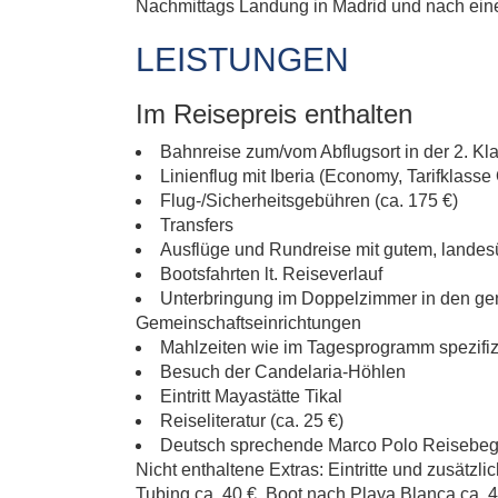
Nachmittags Landung in Madrid und nach eine
LEISTUNGEN
Im Reisepreis enthalten
Bahnreise zum/vom Abflugsort in der 2. K
Linienflug mit Iberia (Economy, Tarifklass
Flug-/Sicherheitsgebühren (ca. 175 €)
Transfers
Ausflüge und Rundreise mit gutem, lande
Bootsfahrten lt. Reiseverlauf
Unterbringung im Doppelzimmer in den gen
Gemeinschaftseinrichtungen
Mahlzeiten wie im Tagesprogramm spezifizi
Besuch der Candelaria-Höhlen
Eintritt Mayastätte Tikal
Reiseliteratur (ca. 25 €)
Deutsch sprechende Marco Polo Reisebeg
Nicht enthaltene Extras: Eintritte und zusätz
Tubing ca. 40 €, Boot nach Playa Blanca ca. 4