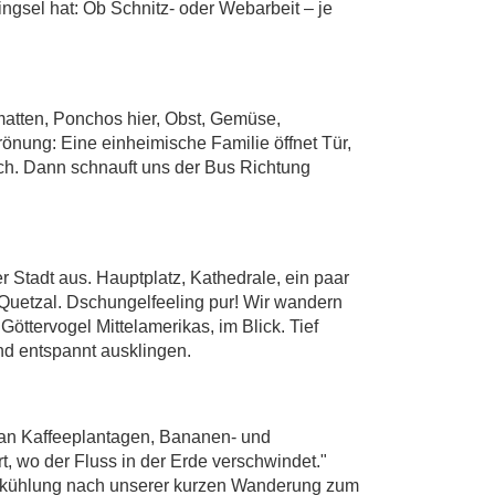
gsel hat: Ob Schnitz- oder Webarbeit – je
atten, Ponchos hier, Obst, Gemüse,
rönung: Eine einheimische Familie öffnet Tür,
sch. Dann schnauft uns der Bus Richtung
r Stadt aus. Hauptplatz, Kathedrale, ein paar
l Quetzal. Dschungelfeeling pur! Wir wandern
ttervogel Mittelamerikas, im Blick. Tief
nd entspannt ausklingen.
i an Kaffeeplantagen, Bananen- und
 wo der Fluss in der Erde verschwindet."
e Abkühlung nach unserer kurzen Wanderung zum