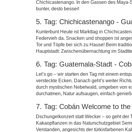
Chichicastenango. In den Gassen des Maya-Stä
bunter, desto besser!
5. Tag: Chichicastenango - Gu
Kunterbunt Heute ist Markttag in Chichicast
Federvieh da. Snacken und shoppen ist angesag
Tor und Töpfe bei sich zu Hause! Beim tradit
Hauptstadt: Zwischenübernachtung im Stadtte
6. Tag: Guatemala-Stadt - Cobá
Let’s go – wir starten den Tag mit einem entsp
versteckte Ecken. Danach geht’s weiter Richtu
durch mystischen Nebelwald, umgeben von exot
durchatmen, Natur aufsaugen, einfach genieß
7. Tag: Cobán Welcome to the 
Dschungelkonzert statt Wecker – so geht der 
Kakaopflanzen in das Naturschutzgebiet Semu
Verstanden, angesichts der türkisfarbenen Ka