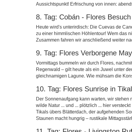
Aussichtspunkt! Erfrischung von innen: abend
8. Tag: Cobán - Flores Besuch 
Heute wird's unterirdisch: Die Cuevas de Can
zu einer himmlischen Höhlentour! Wem das ni
Zusammen fahren wir anschließend weiter nac
9. Tag: Flores Verborgene May
Vormittags bummeln wir durch Flores, nachmit
Regenwald – gilt heute als ein Juwel unter d
gleichnamigen Lagune. Wie mühsam die Konserv
10. Tag: Flores Sunrise in Tik
Der Sonnenaufgang kann warten, wir stehen 
wilde Natur ... und ... plötzlich ... hier ver
Tikals übers Blätterdach, der aufgehenden S
Staunen macht hungrig – rustikale Mittagsst
11. Tag: Flores - Livingston Ruf