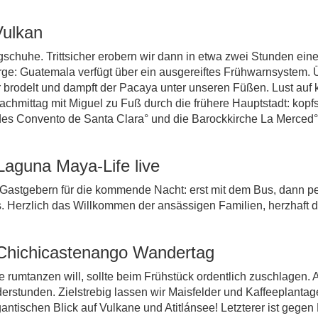
Vulkan
gschuhe. Trittsicher erobern wir dann in etwa zwei Stunden ein
ge: Guatemala verfügt über ein ausgereiftes Frühwarnsystem. Ü
r brodelt und dampft der Pacaya unter unseren Füßen. Lust auf
mittag mit Miguel zu Fuß durch die frühere Hauptstadt: kopfs
r des Convento de Santa Clara° und die Barockkirche La Merced
Laguna Maya-Life live
en Gastgebern für die kommende Nacht: erst mit dem Bus, dann 
. Herzlich das Willkommen der ansässigen Familien, herzhaft
 Chichicastenango Wandertag
rumtanzen will, sollte beim Frühstück ordentlich zuschlagen. A
stunden. Zielstrebig lassen wir Maisfelder und Kaffeeplantagen
antischen Blick auf Vulkane und Atitlánsee! Letzterer ist gege