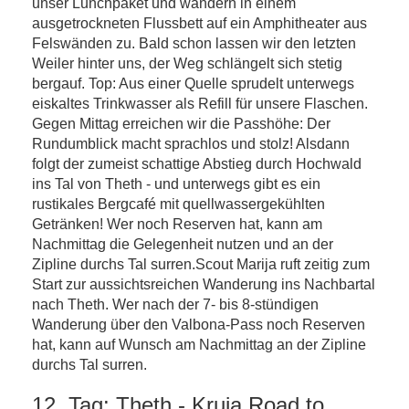
unser Lunchpaket und wandern in einem
ausgetrockneten Flussbett auf ein Amphitheater aus
Felswänden zu. Bald schon lassen wir den letzten
Weiler hinter uns, der Weg schlängelt sich stetig
bergauf. Top: Aus einer Quelle sprudelt unterwegs
eiskaltes Trinkwasser als Refill für unsere Flaschen.
Gegen Mittag erreichen wir die Passhöhe: Der
Rundumblick macht sprachlos und stolz! Alsdann
folgt der zumeist schattige Abstieg durch Hochwald
ins Tal von Theth - und unterwegs gibt es ein
rustikales Bergcafé mit quellwassergekühlten
Getränken! Wer noch Reserven hat, kann am
Nachmittag die Gelegenheit nutzen und an der
Zipline durchs Tal surren.Scout Marija ruft zeitig zum
Start zur aussichtsreichen Wanderung ins Nachbartal
nach Theth. Wer nach der 7- bis 8-stündigen
Wanderung über den Valbona-Pass noch Reserven
hat, kann auf Wunsch am Nachmittag an der Zipline
durchs Tal surren.
12. Tag: Theth - Kruja Road to