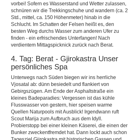
vorbei! Sofern es Wasserstand und Wetter zulassen,
schnüren wir die Trekkingschuhe und wandern (ca. 2
Std., mittel, ca. 150 Höhenmeter) hinab in die
Schlucht. Im Schatten der Felsen heißt es, den
besten Weg durchs Wasser zum anderen Ufer zu
finden - ein erfrischendes Unterfangen! Nach
verdientem Mittagspicknick zurück nach Berat.
4. Tag: Berat - Gjirokastra Unser
persönliches Spa
Unterwegs nach Süden biegen wir ins herrliche
Vjosatal ab: dünn besiedelt und flankiert von
Gebirgszügen. Am Ende der Asphaltstraße ein
kleines Badeparadies: Vergessen ist das kühle
Flusswasser von gestern, hier speisen warme
Quellen Naturpools mit Ausblick! Irgendwann ruft
Scout Marija zum Aufbruch aus dem Idyll.
Probierstopp bei einer kleinen Käserei, die einen der
Bunker zweckentfremdet hat. Dann lockt auch schon
Tagesziel Gjirokastra mit historischen Gassen und