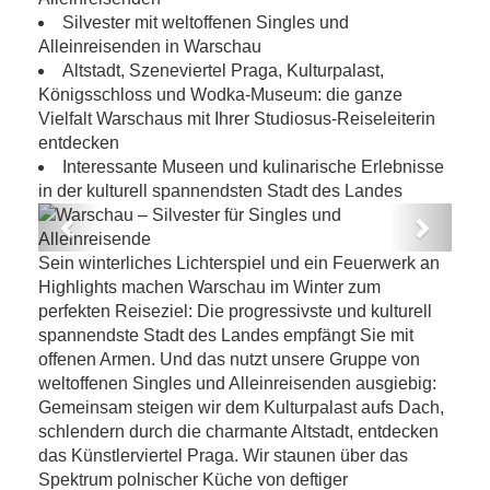
Silvester mit weltoffenen Singles und
Alleinreisenden in Warschau
Altstadt, Szeneviertel Praga, Kulturpalast,
Königsschloss und Wodka-Museum: die ganze
Vielfalt Warschaus mit Ihrer Studiosus-Reiseleiterin
entdecken
Interessante Museen und kulinarische Erlebnisse
in der kulturell spannendsten Stadt des Landes
Previous
Next
 für Singles und
Warschau – Silvester für Singl
Sein winterliches Lichterspiel und ein Feuerwerk an
sende
Alleinreisende
Highlights machen Warschau im Winter zum
perfekten Reiseziel: Die progressivste und kulturell
spannendste Stadt des Landes empfängt Sie mit
offenen Armen. Und das nutzt unsere Gruppe von
weltoffenen Singles und Alleinreisenden ausgiebig:
Gemeinsam steigen wir dem Kulturpalast aufs Dach,
schlendern durch die charmante Altstadt, entdecken
das Künstlerviertel Praga. Wir staunen über das
Spektrum polnischer Küche von deftiger