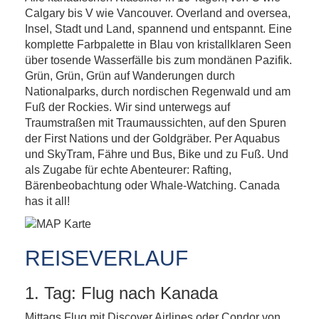
Kanada – Rockies & Pacific Coast
Calgary bis V wie Vancouver. Overland and oversea,
Insel, Stadt und Land, spannend und entspannt. Eine
komplette Farbpalette in Blau von kristallklaren Seen
über tosende Wasserfälle bis zum mondänen Pazifik.
Grün, Grün, Grün auf Wanderungen durch
Nationalparks, durch nordischen Regenwald und am
Fuß der Rockies. Wir sind unterwegs auf
Traumstraßen mit Traumaussichten, auf den Spuren
der First Nations und der Goldgräber. Per Aquabus
und SkyTram, Fähre und Bus, Bike und zu Fuß. Und
als Zugabe für echte Abenteurer: Rafting,
Bärenbeobachtung oder Whale-Watching. Canada
has it all!
REISEVERLAUF
1. Tag: Flug nach Kanada
Mittags Flug mit Discover Airlines oder Condor von