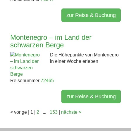
zur Reise & Buchung
Montenegro – im Land der
schwarzen Berge
Die Höhepunkte von Montenegro
in einer Woche erleben
Reisenummer
72465
zur Reise & Buchung
<
vorige
|
1
|
2
|
...
|
153
|
nächste
>