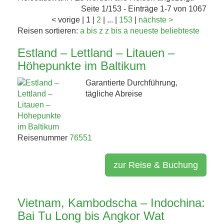
KAFFEEHAUSKULTUR,
Seite 1/153 - Einträge 1-7 von 1067
K.U.K.-ERBE UND
<
vorige
|
1
|
2
|
...
|
153
|
nächste
>
Reisen sortieren:
a bis z
z bis a
neueste
beliebteste
TRÜFFEL 4. BIS 8....
Estland – Lettland – Litauen –
Höhepunkte im Baltikum
Jetzt entdecken!
Garantierte Durchführung,
tägliche Abreise
Reisenummer
76551
zur Reise & Buchung
Vietnam, Kambodscha – Indochina:
Bai Tu Long bis Angkor Wat