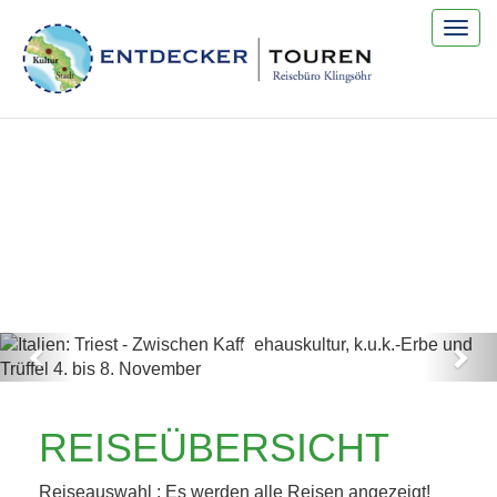
Togg
navig
Previous
Nex
ITALIEN: TRIEST -
REISEÜBERSICHT
ZWISCHEN
Reiseauswahl : Es werden alle Reisen angezeigt!