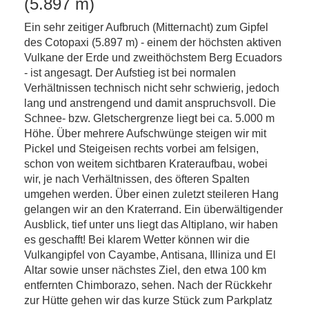
(5.897 m)
Ein sehr zeitiger Aufbruch (Mitternacht) zum Gipfel
des Cotopaxi (5.897 m) - einem der höchsten aktiven
Vulkane der Erde und zweithöchstem Berg Ecuadors
- ist angesagt. Der Aufstieg ist bei normalen
Verhältnissen technisch nicht sehr schwierig, jedoch
lang und anstrengend und damit anspruchsvoll. Die
Schnee- bzw. Gletschergrenze liegt bei ca. 5.000 m
Höhe. Über mehrere Aufschwünge steigen wir mit
Pickel und Steigeisen rechts vorbei am felsigen,
schon von weitem sichtbaren Krateraufbau, wobei
wir, je nach Verhältnissen, des öfteren Spalten
umgehen werden. Über einen zuletzt steileren Hang
gelangen wir an den Kraterrand. Ein überwältigender
Ausblick, tief unter uns liegt das Altiplano, wir haben
es geschafft! Bei klarem Wetter können wir die
Vulkangipfel von Cayambe, Antisana, Illiniza und El
Altar sowie unser nächstes Ziel, den etwa 100 km
entfernten Chimborazo, sehen. Nach der Rückkehr
zur Hütte gehen wir das kurze Stück zum Parkplatz