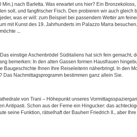
Min.) nach Barletta. Was erwartet uns hier? Ein Bronzekoloss,
llen soll, und fangfrischer Fisch. Den probieren wir auch gleich 
eder, was er will: zum Beispiel bei passendem Wetter am feine
 mit Kunst des 19. Jahrhunderts im Palazzo Marra besuchen.
möchte ...
 Das einstige Aschenbrödel Süditaliens hat sich fein gemacht, de
ang bemerken: In den alten Gassen formen Hausfrauen hingebun
 Baugeschichte Ihnen Ihre Reiseleiterin näherbringt. In den 
eln? Das Nachmittagsprogramm bestimmen ganz allein Sie.
thedrale von Trani – Höhepunkt unseres Vormittagsspaziergang
 Antipasti. Schon aus der Ferne ein Hingucker: das achteckige
te seine Funktion, rätselhaft der Bauherr Friedrich II., aber Ih