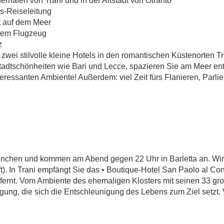
SCHLEUNIGUN
rhafen von Trani und in der Altstadt von Otranto
s-Reiseleitung
t auf dem Meer
STIEFELABSAT
 dem Flugzeug
wei stilvolle kleine Hotels in den romantischen Küstenorten Tran
Apulien – Entschleunigung am Stiefelabsatz
tadtschönheiten wie Bari und Lecce, spazieren Sie am Meer ent
ressanten Ambiente! Außerdem: viel Zeit fürs Flanieren, Parlie
München und kommen am Abend gegen 22 Uhr in Barletta an. Wir 
). In Trani empfängt Sie das • Boutique-Hotel San Paolo al Co
ntfernt. Vom Ambiente des ehemaligen Klosters mit seinen 33
egung, die sich die Entschleunigung des Lebens zum Ziel setzt.