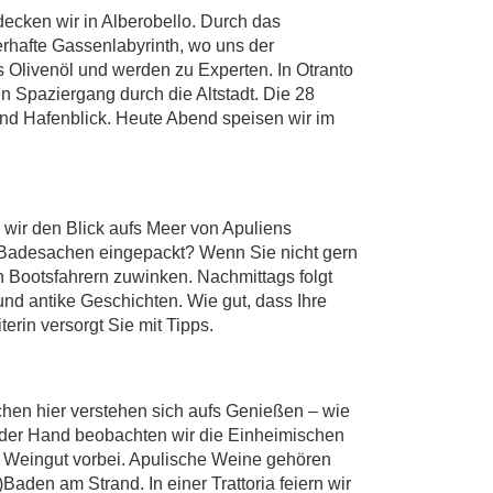
ecken wir in Alberobello. Durch das
berhafte Gassenlabyrinth, wo uns der
s Olivenöl und werden zu Experten. In Otranto
en Spaziergang durch die Altstadt. Die 28
und Hafenblick. Heute Abend speisen wir im
 wir den Blick aufs Meer von Apuliens
. Badesachen eingepackt? Wenn Sie nicht gern
Bootsfahrern zuwinken. Nachmittags folgt
d antike Geschichten. Wie gut, dass Ihre
erin versorgt Sie mit Tipps.
en hier verstehen sich aufs Genießen – wie
in der Hand beobachten wir die Einheimischen
m Weingut vorbei. Apulische Weine gehören
)Baden am Strand. In einer Trattoria feiern wir