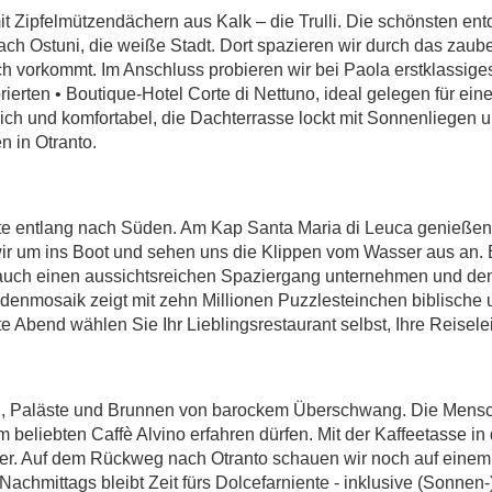
Zipfelmützendächern aus Kalk – die Trulli. Die schönsten entd
r nach Ostuni, die weiße Stadt. Dort spazieren wir durch das zau
sch vorkommt. Im Anschluss probieren wir bei Paola erstklassige
ierten • Boutique-Hotel Corte di Nettuno, ideal gelegen für ein
ch und komfortabel, die Dachterrasse lockt mit Sonnenliegen 
n in Otranto.
küste entlang nach Süden. Am Kap Santa Maria di Leuca genießen
n wir um ins Boot und sehen uns die Klippen vom Wasser aus an
uch einen aussichtsreichen Spaziergang unternehmen und den 
nmosaik zeigt mit zehn Millionen Puzzlesteinchen biblische un
e Abend wählen Sie Ihr Lieblingsrestaurant selbst, Ihre Reiseleit
en, Paläste und Brunnen von barockem Überschwang. Die Mensch
im beliebten Caffè Alvino erfahren dürfen. Mit der Kaffeetasse 
ter. Auf dem Rückweg nach Otranto schauen wir noch auf eine
Nachmittags bleibt Zeit fürs Dolcefarniente - inklusive (Sonnen-