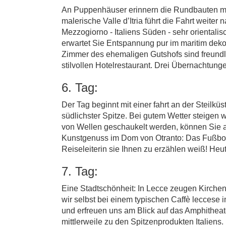
An Puppenhäuser erinnern die Rundbauten mit 
malerische Valle d’Itria führt die Fahrt weite
Mezzogiorno - Italiens Süden - sehr orientali
erwartet Sie Entspannung pur im maritim dekor
Zimmer des ehemaligen Gutshofs sind freundli
stilvollen Hotelrestaurant. Drei Übernachtunge
6. Tag:
Der Tag beginnt mit einer fahrt an der Steil
südlichster Spitze. Bei gutem Wetter steige
von Wellen geschaukelt werden, können Sie a
Kunstgenuss im Dom von Otranto: Das Fußbode
Reiseleiterin sie Ihnen zu erzählen weiß! Heut
7. Tag:
Eine Stadtschönheit: In Lecce zeugen Kirch
wir selbst bei einem typischen Caffè leccese 
und erfreuen uns am Blick auf das Amphithea
mittlerweile zu den Spitzenprodukten Italiens. 