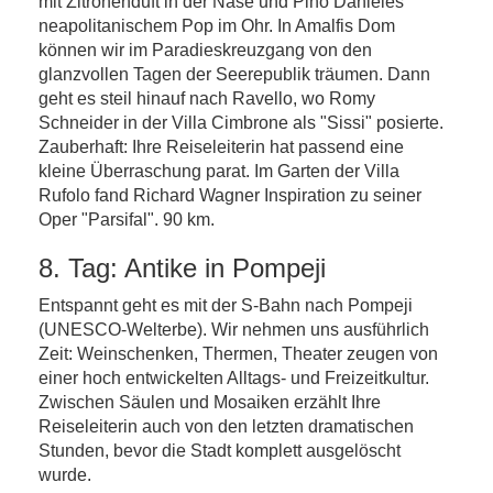
mit Zitronenduft in der Nase und Pino Danieles
neapolitanischem Pop im Ohr. In Amalfis Dom
können wir im Paradieskreuzgang von den
glanzvollen Tagen der Seerepublik träumen. Dann
geht es steil hinauf nach Ravello, wo Romy
Schneider in der Villa Cimbrone als "Sissi" posierte.
Zauberhaft: Ihre Reiseleiterin hat passend eine
kleine Überraschung parat. Im Garten der Villa
Rufolo fand Richard Wagner Inspiration zu seiner
Oper "Parsifal". 90 km.
8. Tag: Antike in Pompeji
Entspannt geht es mit der S-Bahn nach Pompeji
(UNESCO-Welterbe). Wir nehmen uns ausführlich
Zeit: Weinschenken, Thermen, Theater zeugen von
einer hoch entwickelten Alltags- und Freizeitkultur.
Zwischen Säulen und Mosaiken erzählt Ihre
Reiseleiterin auch von den letzten dramatischen
Stunden, bevor die Stadt komplett ausgelöscht
wurde.