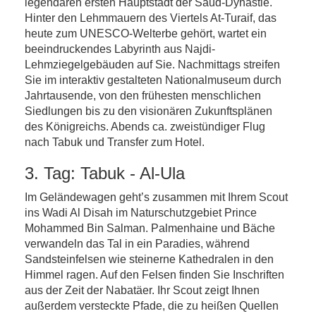
legendären ersten Hauptstadt der Saud-Dynastie.
Hinter den Lehmmauern des Viertels At-Turaif, das
heute zum UNESCO-Welterbe gehört, wartet ein
beeindruckendes Labyrinth aus Najdi-
Lehmziegelgebäuden auf Sie. Nachmittags streifen
Sie im interaktiv gestalteten Nationalmuseum durch
Jahrtausende, von den frühesten menschlichen
Siedlungen bis zu den visionären Zukunftsplänen
des Königreichs. Abends ca. zweistündiger Flug
nach Tabuk und Transfer zum Hotel.
3. Tag: Tabuk - Al-Ula
Im Geländewagen geht’s zusammen mit Ihrem Scout
ins Wadi Al Disah im Naturschutzgebiet Prince
Mohammed Bin Salman. Palmenhaine und Bäche
verwandeln das Tal in ein Paradies, während
Sandsteinfelsen wie steinerne Kathedralen in den
Himmel ragen. Auf den Felsen finden Sie Inschriften
aus der Zeit der Nabatäer. Ihr Scout zeigt Ihnen
außerdem versteckte Pfade, die zu heißen Quellen