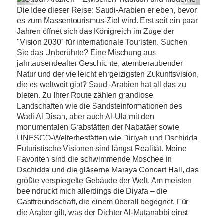
Previous
Next
Die Idee dieser Reise: Saudi-Arabien erleben, bevor
Saudi-Arabien – Zwischen Tradition und
es zum Massentourismus-Ziel wird. Erst seit ein paar
Moderne
Jahren öffnet sich das Königreich im Zuge der
"Vision 2030" für internationale Touristen. Suchen
Sie das Unberührte? Eine Mischung aus
jahrtausendealter Geschichte, atemberaubender
Natur und der vielleicht ehrgeizigsten Zukunftsvision,
die es weltweit gibt? Saudi-Arabien hat all das zu
bieten. Zu Ihrer Route zählen grandiose
Landschaften wie die Sandsteinformationen des
Wadi Al Disah, aber auch Al-Ula mit den
monumentalen Grabstätten der Nabatäer sowie
UNESCO-Welterbestätten wie Diriyah und Dschidda.
Futuristische Visionen sind längst Realität. Meine
Favoriten sind die schwimmende Moschee in
Dschidda und die gläserne Maraya Concert Hall, das
größte verspiegelte Gebäude der Welt. Am meisten
beeindruckt mich allerdings die Diyafa – die
Gastfreundschaft, die einem überall begegnet. Für
die Araber gilt, was der Dichter Al-Mutanabbi einst