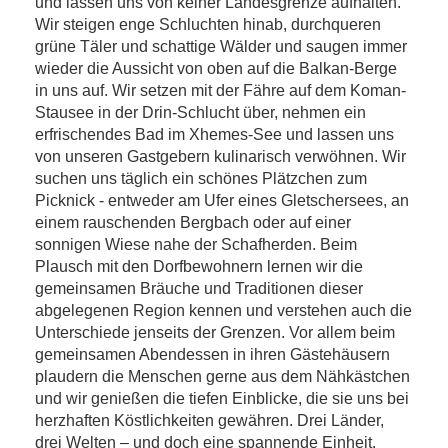
und lassen uns von keiner Landesgrenze aufhalten.
Wir steigen enge Schluchten hinab, durchqueren
grüne Täler und schattige Wälder und saugen immer
wieder die Aussicht von oben auf die Balkan-Berge
in uns auf. Wir setzen mit der Fähre auf dem Koman-
Stausee in der Drin-Schlucht über, nehmen ein
erfrischendes Bad im Xhemes-See und lassen uns
von unseren Gastgebern kulinarisch verwöhnen. Wir
suchen uns täglich ein schönes Plätzchen zum
Picknick - entweder am Ufer eines Gletschersees, an
einem rauschenden Bergbach oder auf einer
sonnigen Wiese nahe der Schafherden. Beim
Plausch mit den Dorfbewohnern lernen wir die
gemeinsamen Bräuche und Traditionen dieser
abgelegenen Region kennen und verstehen auch die
Unterschiede jenseits der Grenzen. Vor allem beim
gemeinsamen Abendessen in ihren Gästehäusern
plaudern die Menschen gerne aus dem Nähkästchen
und wir genießen die tiefen Einblicke, die sie uns bei
herzhaften Köstlichkeiten gewähren. Drei Länder,
drei Welten – und doch eine spannende Einheit.