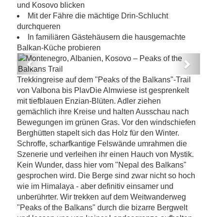
und Kosovo blicken
Mit der Fähre die mächtige Drin-Schlucht
durchqueren
In familiären Gästehäusern die hausgemachte
Balkan-Küche probieren
Previous
Next
Montenegro, Albanien, Kosovo – Peaks
Trekkingreise auf dem "Peaks of the Balkans"-Trail
of the Balkans Trail
von Valbona bis PlavDie Almwiese ist gesprenkelt
mit tiefblauen Enzian-Blüten. Adler ziehen
gemächlich ihre Kreise und halten Ausschau nach
Bewegungen im grünen Gras. Vor den windschiefen
Berghütten stapelt sich das Holz für den Winter.
Schroffe, scharfkantige Felswände umrahmen die
Szenerie und verleihen ihr einen Hauch von Mystik.
Kein Wunder, dass hier vom "Nepal des Balkans"
gesprochen wird. Die Berge sind zwar nicht so hoch
wie im Himalaya - aber definitiv einsamer und
unberührter. Wir trekken auf dem Weitwanderweg
"Peaks of the Balkans" durch die bizarre Bergwelt