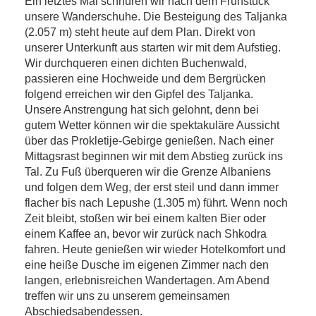
Ein letztes Mal schnüren wir nach dem Frühstück
unsere Wanderschuhe. Die Besteigung des Taljanka
(2.057 m) steht heute auf dem Plan. Direkt von
unserer Unterkunft aus starten wir mit dem Aufstieg.
Wir durchqueren einen dichten Buchenwald,
passieren eine Hochweide und dem Bergrücken
folgend erreichen wir den Gipfel des Taljanka.
Unsere Anstrengung hat sich gelohnt, denn bei
gutem Wetter können wir die spektakuläre Aussicht
über das Prokletije-Gebirge genießen. Nach einer
Mittagsrast beginnen wir mit dem Abstieg zurück ins
Tal. Zu Fuß überqueren wir die Grenze Albaniens
und folgen dem Weg, der erst steil und dann immer
flacher bis nach Lepushe (1.305 m) führt. Wenn noch
Zeit bleibt, stoßen wir bei einem kalten Bier oder
einem Kaffee an, bevor wir zurück nach Shkodra
fahren. Heute genießen wir wieder Hotelkomfort und
eine heiße Dusche im eigenen Zimmer nach den
langen, erlebnisreichen Wandertagen. Am Abend
treffen wir uns zu unserem gemeinsamen
Abschiedsabendessen.