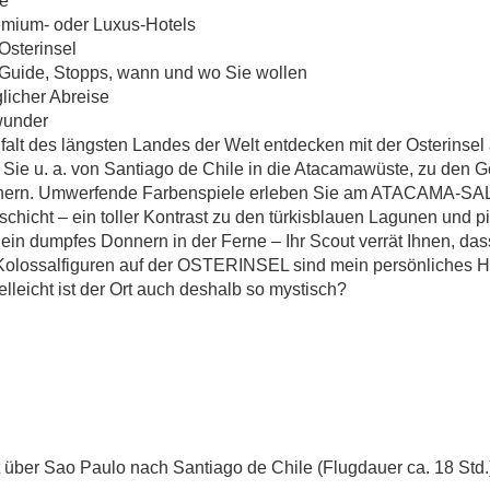
FASZINIEREND
ie
emium- oder Luxus-Hotels
Osterinsel
NATURWUNDE
Guide, Stopps, wann und wo Sie wollen
glicher Abreise
elfalt des längsten Landes der Welt entdecken mit der Osterinse
Chile mit Osterinsel – Faszinierende Naturwunder
Sie u. a. von Santiago de Chile in die Atacamawüste, zu den Ge
tschern. Umwerfende Farbenspiele erleben Sie am ATACAMA-S
zschicht – ein toller Kontrast zu den türkisblauen Lagunen un
 dumpfes Donnern in der Ferne – Ihr Scout verrät Ihnen, dass 
Kolossalfiguren auf der OSTERINSEL sind mein persönliches Hi
elleicht ist der Ort auch deshalb so mystisch?
 über Sao Paulo nach Santiago de Chile (Flugdauer ca. 18 Std.