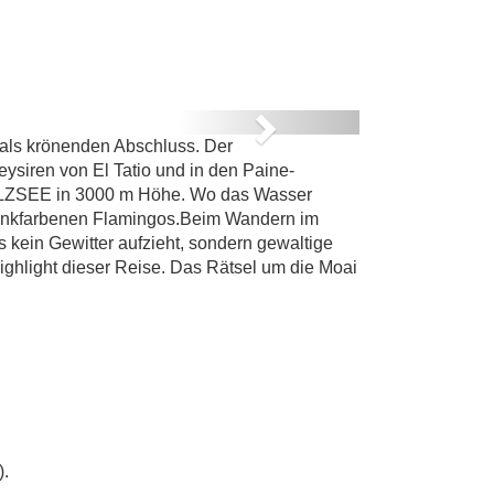
E
R
Next
l als krönenden Abschluss. Der
ysiren von El Tatio und in den Paine-
ALZSEE in 3000 m Höhe. Wo das Wasser
d pinkfarbenen Flamingos.Beim Wandern im
kein Gewitter aufzieht, sondern gewaltige
ghlight dieser Reise. Das Rätsel um die Moai
).