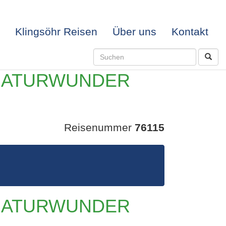
Klingsöhr Reisen
Über uns
Kontakt
 NATURWUNDER
Reisenummer
76115
SEL –
 NATURWUNDER