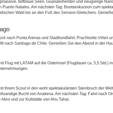
rgmassive, tiefblaue Seen, Guanakoherden und neugierige Nand
in Puerto Natales. Am nächsten Tag: Bootsexkursion zum spek
ischen Wald bis an den Fuß des Serrano-Gletschers. Genießen 
!
iago
ück nach Punta Arenas und Stadtrundfahrt. Prachtvolle Villen u
AM nach Santiago de Chile. Genießen Sie den Abend in der Hau
 Flug mit LATAM auf die Osterinsel (Flugdauer ca. 5,5 Std.) mi
 Unternehmungen.
mit Ihrem Scout in den wohl spektakulärsten Steinbruch der Wel
ellsandige Bucht von Anakena. Am nächsten Tag: Fahrt nach O
Akivi und zur Kultstätte von Ahu Tahai.