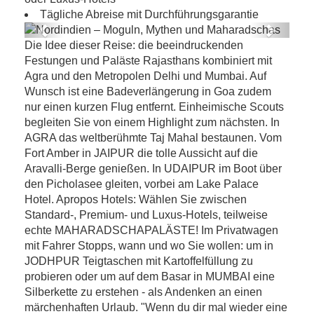
Tägliche Abreise mit Durchführungsgarantie
Previous
Next
Die Idee dieser Reise: die beeindruckenden
Nordindien – Moguln, Mythen und
Festungen und Paläste Rajasthans kombiniert mit
Maharadschas
Agra und den Metropolen Delhi und Mumbai. Auf
Wunsch ist eine Badeverlängerung in Goa zudem
nur einen kurzen Flug entfernt. Einheimische Scouts
begleiten Sie von einem Highlight zum nächsten. In
AGRA das weltberühmte Taj Mahal bestaunen. Vom
Fort Amber in JAIPUR die tolle Aussicht auf die
Aravalli-Berge genießen. In UDAIPUR im Boot über
den Picholasee gleiten, vorbei am Lake Palace
Hotel. Apropos Hotels: Wählen Sie zwischen
Standard-, Premium- und Luxus-Hotels, teilweise
echte MAHARADSCHAPALÄSTE! Im Privatwagen
mit Fahrer Stopps, wann und wo Sie wollen: um in
JODHPUR Teigtaschen mit Kartoffelfüllung zu
probieren oder um auf dem Basar in MUMBAI eine
Silberkette zu erstehen - als Andenken an einen
märchenhaften Urlaub. "Wenn du dir mal wieder eine